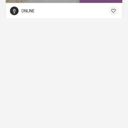
ONLINE