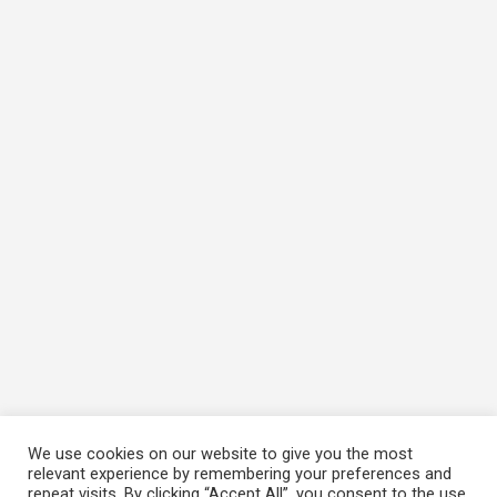
We use cookies on our website to give you the most
relevant experience by remembering your preferences and
repeat visits. By clicking “Accept All”, you consent to the use