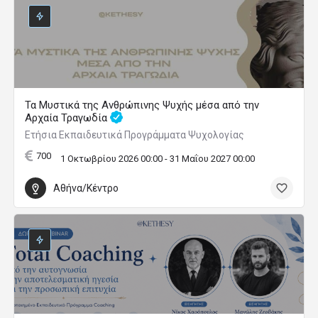
Τα Μυστικά της Ανθρώπινης Ψυχής μέσα από την
Αρχαία Τραγωδία
Ετήσια Εκπαιδευτικά Προγράμματα Ψυχολογίας
700
1 Οκτωβρίου 2026 00:00 - 31 Μαΐου 2027 00:00
Αθήνα/Κέντρο