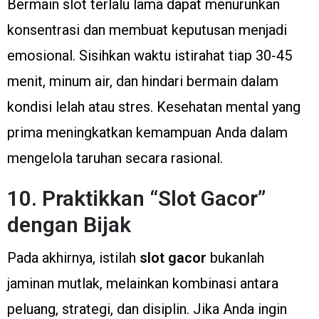
Bermain slot terlalu lama dapat menurunkan
konsentrasi dan membuat keputusan menjadi
emosional. Sisihkan waktu istirahat tiap 30‑45
menit, minum air, dan hindari bermain dalam
kondisi lelah atau stres. Kesehatan mental yang
prima meningkatkan kemampuan Anda dalam
mengelola taruhan secara rasional.
10. Praktikkan “Slot Gacor”
dengan Bijak
Pada akhirnya, istilah
slot gacor
bukanlah
jaminan mutlak, melainkan kombinasi antara
peluang, strategi, dan disiplin. Jika Anda ingin