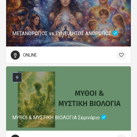
ΜΕΤΑΝΘΡΩΠΟΣ vs ΣΥΝΕΙΔΗΤΟΣ ΑΝΘΡΩΠΟΣ
ONLINE
ΜΥΘΟΙ & ΜΥΣΤΙΚΗ ΒΙΟΛΟΓΙΑ Σεμινάριο