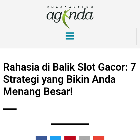
Rahasia di Balik Slot Gacor: 7
Strategi yang Bikin Anda
Menang Besar!