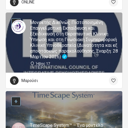
ONLINE
Μονοετής Διεθνώς Πιστοποιημένη
Επαγγελματική Εκπαίδευση και
Εξειδίκευση στη Θεραπευτική Κλινική
Ύπνωση και στη Γνωσιακή Συμπεριφορική
Κλινική Υπνοθεραπεία (Δυνατότητα και εξ
αποστάσεως παρακολούθησης, Έναρξη: 28
Μαρτίου 2026)
Ήβης 17
Μαρούσι
TimeScape System™ – Ένα μοντέλο