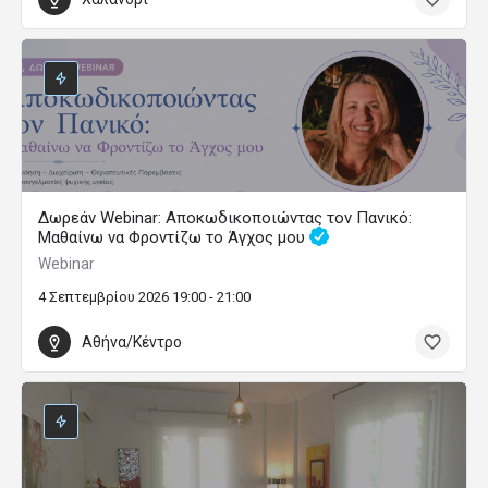
Δωρεάν Webinar: Αποκωδικοποιώντας τον Πανικό:
Μαθαίνω να Φροντίζω το Άγχος μου
Webinar
4 Σεπτεμβρίου 2026 19:00 - 21:00
Αθήνα/Κέντρο