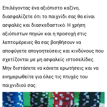
Επιλέγοντας ένα αξιόπιστο καζίνο,
διασφαλίζετε ότι το παιχνίδι σας θα είναι
ασφαλές και διασκεδαστικό. Η χρήση
αξιόπιστων πηγών και η προσοχή στις
λεπτομέρειες θα σας βοηθήσουν να
αποφύγετε απογοητεύσεις και κινδύνους που
σχετίζονται με μη ασφαλείς ιστοσελίδες.
Μην διστάσετε να κάνετε ερωτήσεις και να
ενημερωθείτε για όλες τις πτυχές του
παιχνιδιού σας.