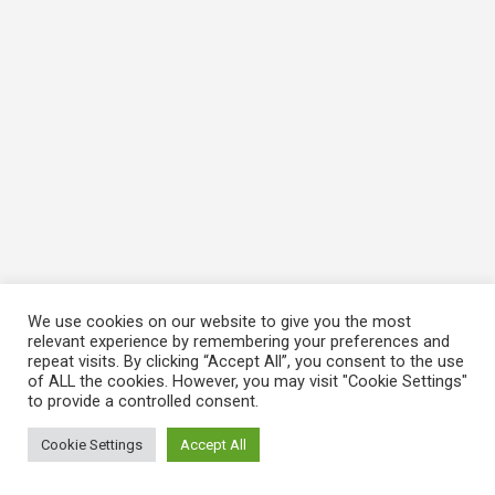
We use cookies on our website to give you the most
relevant experience by remembering your preferences and
repeat visits. By clicking “Accept All”, you consent to the use
of ALL the cookies. However, you may visit "Cookie Settings"
to provide a controlled consent.
Cookie Settings
Accept All