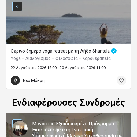
Θερινό 8ήμερο yoga retreat με τη Λήδα Shantala
Yoga – Διαλογισμός – Φιλοσοφία – Χοροθεραπεία
22 Αυγούστου 2026 18:00 - 30 Αυγούστου 2026 11:00
Νέα Μάκρη
Ενδιαφέρουσες Συνδρομές
Μονοετές Εξειδικευμένο Πρόγραμμα
Εκπαίδευσης στη Γνωσιακή
Συμπεριφορική Κλινική Υπνοθεραπεία με