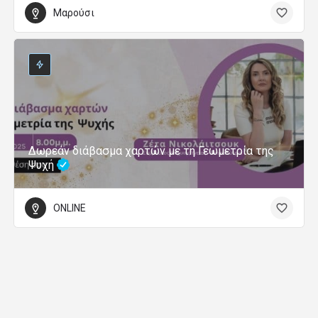
Μαρούσι
Δωρεάν διάβασμα χαρτών με τη Γεωμετρία της
Ψυχή
ONLINE