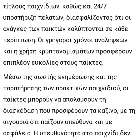
τίτλους παιχνιδιών, καθώς και 24/7
υποστήριξη πελατών, διασφαλίζοντας ότι οι
ανάγκες των παικτών καλύπτονται σε κάθε
περίπτωση. Οι γρήγοροι χρόνοι αναλήψεων
και η χρήση κρυπτονομισμάτων προσφέρουν
επιπλέον ευκολίες στους παίκτες.
Μέσω της σωστής ενημέρωσης και της
παρατήρησης των πρακτικών παιχνιδιού, οι
παίκτες μπορούν να απολαύσουν τη
διασκέδαση που προσφέρουν τα καζίνο, με τη
σιγουριά ότι παίζουν υπεύθυνα και με
ασφάλεια. Η υπευθυνότητα στο παιχνίδι δεν