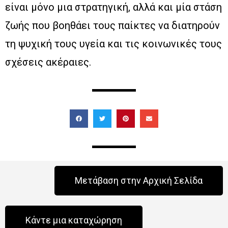
είναι μόνο μια στρατηγική, αλλά και μία στάση
ζωής που βοηθάει τους παίκτες να διατηρούν
τη ψυχική τους υγεία και τις κοινωνικές τους
σχέσεις ακέραιες.
Μετάβαση στην Αρχική Σελίδα
Κάντε μια καταχώρηση