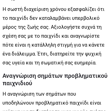
Η σωστή διαχείριση χρόνου εξασφαλίζει ότι
το παιχνίδι δεν καταλαμβάνει υπερβολικό
μέρος της ζωής σας. Αξιολογήστε συχνά τη
σχέση σας με το παιχνίδι και αναγνωρίστε
πότε είναι η κατάλληλη στιγμή για να κάνετε
ένα διάλειμμα. Έτσι, διατηρείτε την ψυχική
σας υγεία και τη σωματική σας ευημερία.
Αναγνώριση σημάτων προβληματικού
παιχνιδιού
Η αναγνώριση των σημάτων που
υποδηλώνουν προβληματικό παιχνίδι είναι