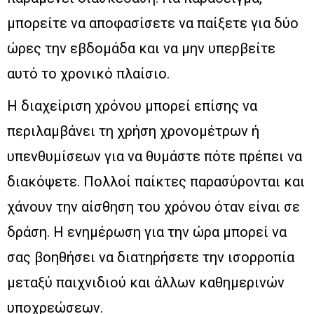
μπορείτε να αποφασίσετε να παίξετε για δύο
ώρες την εβδομάδα και να μην υπερβείτε
αυτό το χρονικό πλαίσιο.
Η διαχείριση χρόνου μπορεί επίσης να
περιλαμβάνει τη χρήση χρονομέτρων ή
υπενθυμίσεων για να θυμάστε πότε πρέπει να
διακόψετε. Πολλοί παίκτες παρασύρονται και
χάνουν την αίσθηση του χρόνου όταν είναι σε
δράση. Η ενημέρωση για την ώρα μπορεί να
σας βοηθήσει να διατηρήσετε την ισορροπία
μεταξύ παιχνιδιού και άλλων καθημερινών
υποχρεώσεων.