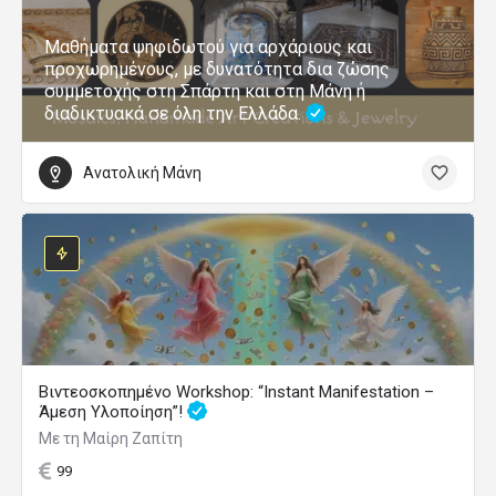
Μαθήματα ψηφιδωτού για αρχάριους και
προχωρημένους, με δυνατότητα δια ζώσης
συμμετοχής στη Σπάρτη και στη Μάνη ή
διαδικτυακά σε όλη την Ελλάδα.
Ανατολική Μάνη
Βιντεοσκοπημένο Workshop: “Instant Manifestation –
Άμεση Υλοποίηση”!
Με τη Μαίρη Ζαπίτη
99