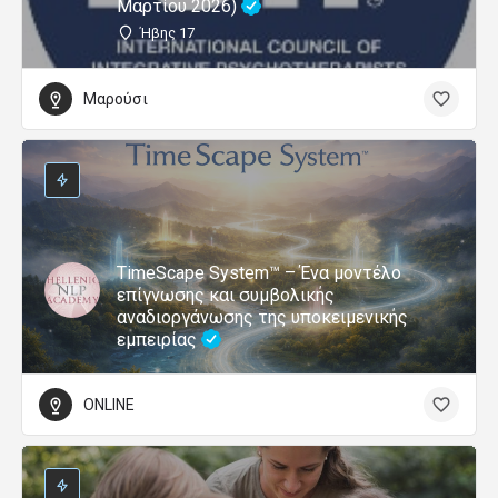
Μαρτίου 2026)
Ήβης 17
Μαρούσι
TimeScape System™ – Ένα μοντέλο
επίγνωσης και συμβολικής
αναδιοργάνωσης της υποκειμενικής
εμπειρίας
ONLINE