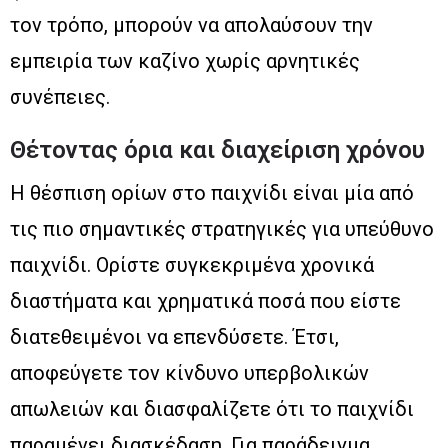
τον τρόπο, μπορούν να απολαύσουν την
εμπειρία των καζίνο χωρίς αρνητικές
συνέπειες.
Θέτοντας όρια και διαχείριση χρόνου
Η θέσπιση ορίων στο παιχνίδι είναι μία από
τις πιο σημαντικές στρατηγικές για υπεύθυνο
παιχνίδι. Ορίστε συγκεκριμένα χρονικά
διαστήματα και χρηματικά ποσά που είστε
διατεθειμένοι να επενδύσετε. Έτσι,
αποφεύγετε τον κίνδυνο υπερβολικών
απωλειών και διασφαλίζετε ότι το παιχνίδι
παραμένει διασκέδαση. Για παράδειγμα,