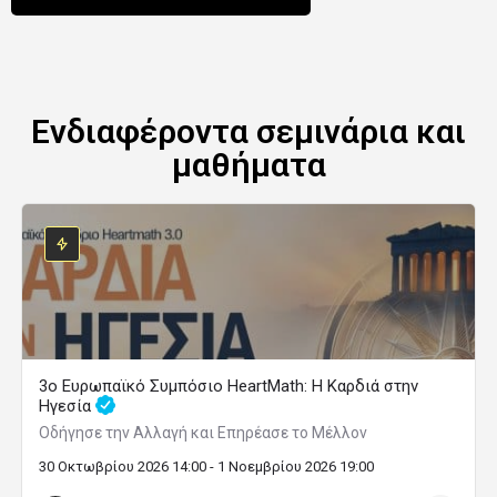
Ενδιαφέροντα σεμινάρια και
μαθήματα
3ο Ευρωπαϊκό Συμπόσιο HeartMath: Η Καρδιά στην
Ηγεσία
Οδήγησε την Αλλαγή και Επηρέασε το Μέλλον
30 Οκτωβρίου 2026 14:00 - 1 Νοεμβρίου 2026 19:00