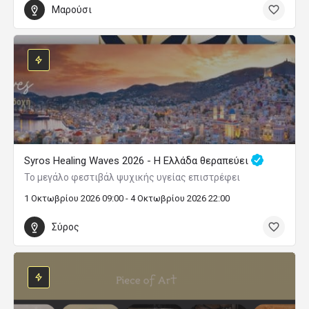
Μαρούσι
Syros Healing Waves 2026 - Η Ελλάδα θεραπεύει
Το μεγάλο φεστιβάλ ψυχικής υγείας επιστρέφει
1 Οκτωβρίου 2026 09:00 - 4 Οκτωβρίου 2026 22:00
Σύρος