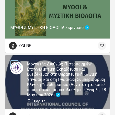
ΜΥΘΟΙ & ΜΥΣΤΙΚΗ ΒΙΟΛΟΓΙΑ Σεμινάριο
ONLINE
Μονοετής Διεθνώς Πιστοποιημένη
Επαγγελματική Εκπαίδευση και
Εξειδίκευση στη Θεραπευτική Κλινική
Ύπνωση και στη Γνωσιακή Συμπεριφορική
Κλινική Υπνοθεραπεία (Δυνατότητα και εξ
αποστάσεως παρακολούθησης, Έναρξη: 28
Μαρτίου 2026)
Ήβης 17