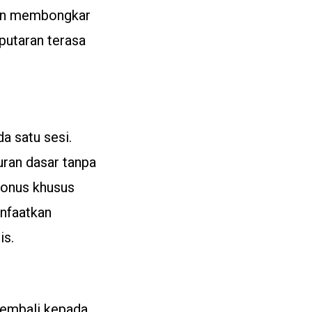
akan membongkar
putaran terasa
a satu sesi.
uran dasar tanpa
 bonus khusus
anfaatkan
is.
kembali kepada