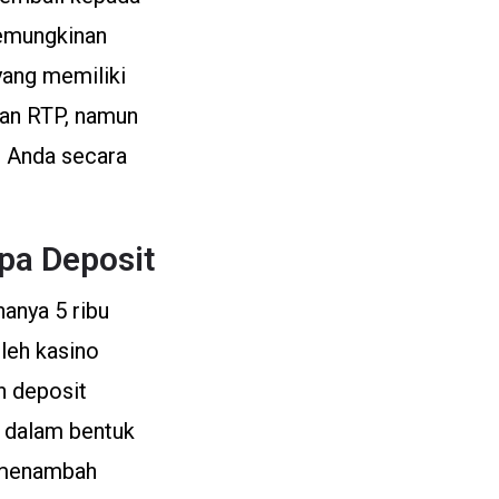
kemungkinan
yang memiliki
kan RTP, namun
n Anda secara
pa Deposit
anya 5 ribu
leh kasino
n deposit
 dalam bentuk
a menambah