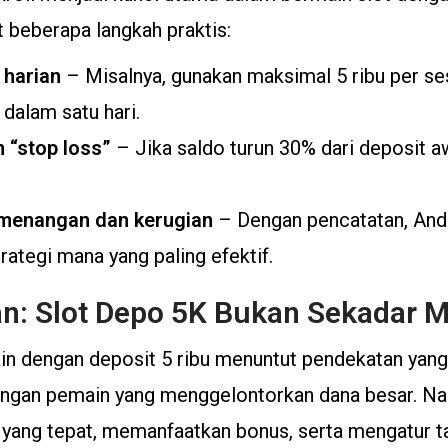
t beberapa langkah praktis:
 harian
– Misalnya, gunakan maksimal 5 ribu per ses
 dalam satu hari.
 “stop loss”
– Jika saldo turun 30% dari deposit aw
emenangan dan kerugian
– Dengan pencatatan, And
ategi mana yang paling efektif.
n: Slot Depo 5K Bukan Sekadar 
 dengan deposit 5 ribu menuntut pendekatan yang
engan pemain yang menggelontorkan dana besar. N
yang tepat, memanfaatkan bonus, serta mengatur t