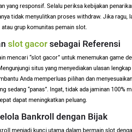
n yang responsif. Selalu periksa kebijakan penarika
nya tidak menyulitkan proses withdraw. Jika ragu, l
m atau grup komunitas pemain slot.
an
slot gacor
sebagai Referensi
ain mencari “slot gacor” untuk menemukan game d
Mengunjungi situs yang menyediakan ulasan lengkap 
mbantu Anda memperluas pilihan dan menyesuaikan 
g sedang “panas”. Ingat, tidak ada jaminan 100% m
tepat dapat meningkatkan peluang.
lola Bankroll dengan Bijak
roll menjadi kunci utama dalam bermain slot deng