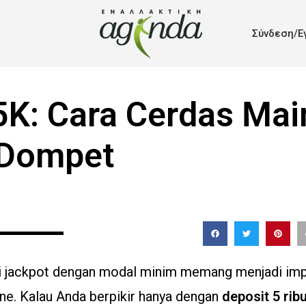
Σύνδεση/Ε
5K: Cara Cerdas Mai
 Dompet
i jackpot dengan modal minim memang menjadi imp
ine. Kalau Anda berpikir hanya dengan
deposit 5 rib