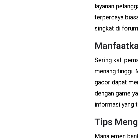
layanan pelangga
terpercaya biasa
singkat di foru
Manfaatk
Sering kali pem
menang tinggi. 
gacor dapat me
dengan game yan
informasi yang 
Tips Menge
Manajemen bank