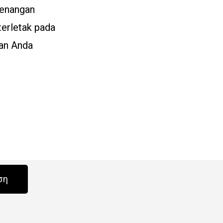
menangan
terletak pada
ran Anda
ση