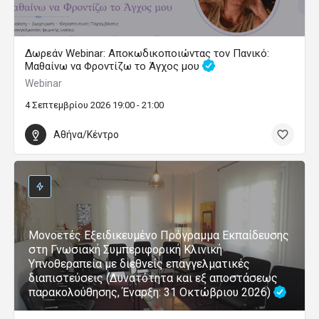
Δωρεάν Webinar: Αποκωδικοποιώντας τον Πανικό:
Μαθαίνω να Φροντίζω το Άγχος μου
Webinar
4 Σεπτεμβρίου 2026 19:00 - 21:00
Αθήνα/Κέντρο
Μονοετές Εξειδικευμένο Πρόγραμμα Εκπαίδευσης
στη Γνωσιακή Συμπεριφορική Κλινική
Υπνοθεραπεία με διεθνείς επαγγελματικές
διαπιστεύσεις (Δυνατότητα και εξ αποστάσεως
παρακολούθησης, Έναρξη: 31 Οκτώβριου 2026)