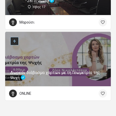
28/3/2026)
Ήβης 17
Μαρούσι
Δωρεάν διάβασμα χαρτών με τη Γεωμετρία της
Ψυχή
ONLINE