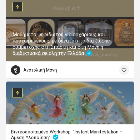
Μαθήματα ψηφιδωτού για αρχάριους και
προχωρημένους, με δυνατότητα δια ζώσης
συμμετοχής στη Σπάρτη και στη Μάνη ή
διαδικτυακά σε όλη την Ελλάδα.
Ανατολική Μάνη
Βιντεοσκοπημένο Workshop: “Instant Manifestation –
Άμεση Υλοποίηση”!