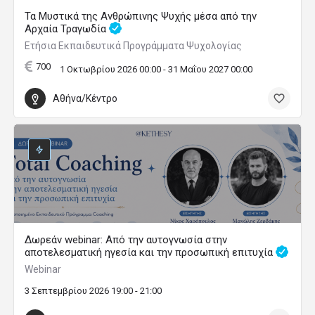
Τα Μυστικά της Ανθρώπινης Ψυχής μέσα από την
Αρχαία Τραγωδία
Ετήσια Εκπαιδευτικά Προγράμματα Ψυχολογίας
700
1 Οκτωβρίου 2026 00:00 - 31 Μαΐου 2027 00:00
Αθήνα/Κέντρο
Δωρεάν webinar: Από την αυτογνωσία στην
αποτελεσματική ηγεσία και την προσωπική επιτυχία
Webinar
3 Σεπτεμβρίου 2026 19:00 - 21:00