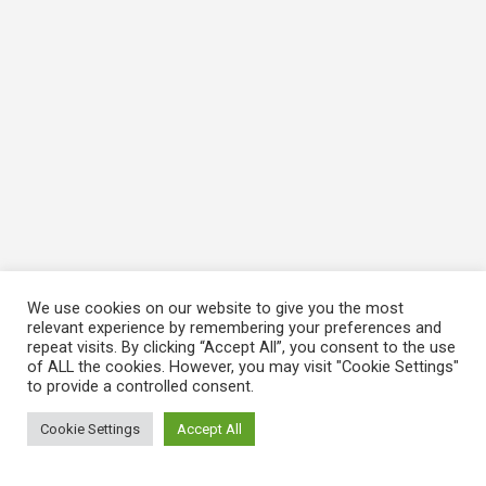
We use cookies on our website to give you the most
relevant experience by remembering your preferences and
repeat visits. By clicking “Accept All”, you consent to the use
of ALL the cookies. However, you may visit "Cookie Settings"
to provide a controlled consent.
Cookie Settings
Accept All