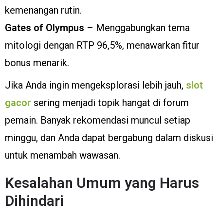
kemenangan rutin.
Gates of Olympus
– Menggabungkan tema
mitologi dengan RTP 96,5%, menawarkan fitur
bonus menarik.
Jika Anda ingin mengeksplorasi lebih jauh,
slot
gacor
sering menjadi topik hangat di forum
pemain. Banyak rekomendasi muncul setiap
minggu, dan Anda dapat bergabung dalam diskusi
untuk menambah wawasan.
Kesalahan Umum yang Harus
Dihindari