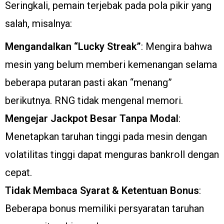
Seringkali, pemain terjebak pada pola pikir yang
salah, misalnya:
Mengandalkan “Lucky Streak”
: Mengira bahwa
mesin yang belum memberi kemenangan selama
beberapa putaran pasti akan “menang”
berikutnya. RNG tidak mengenal memori.
Mengejar Jackpot Besar Tanpa Modal
:
Menetapkan taruhan tinggi pada mesin dengan
volatilitas tinggi dapat menguras bankroll dengan
cepat.
Tidak Membaca Syarat & Ketentuan Bonus
:
Beberapa bonus memiliki persyaratan taruhan