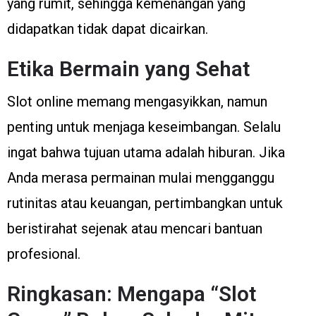
yang rumit, sehingga kemenangan yang
didapatkan tidak dapat dicairkan.
Etika Bermain yang Sehat
Slot online memang mengasyikkan, namun
penting untuk menjaga keseimbangan. Selalu
ingat bahwa tujuan utama adalah hiburan. Jika
Anda merasa permainan mulai mengganggu
rutinitas atau keuangan, pertimbangkan untuk
beristirahat sejenak atau mencari bantuan
profesional.
Ringkasan: Mengapa “Slot