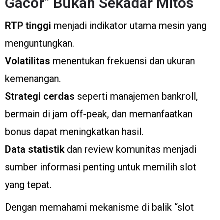
Gacor” Bukan Sekadar Mitos
RTP tinggi
menjadi indikator utama mesin yang
menguntungkan.
Volatilitas
menentukan frekuensi dan ukuran
kemenangan.
Strategi cerdas
seperti manajemen bankroll,
bermain di jam off-peak, dan memanfaatkan
bonus dapat meningkatkan hasil.
Data statistik
dan review komunitas menjadi
sumber informasi penting untuk memilih slot
yang tepat.
Dengan memahami mekanisme di balik “slot