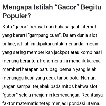
Mengapa Istilah “Gacor” Begitu
Populer?
Kata “gacor” berasal dari bahasa gaul internet
yang berarti “gampang cuan”. Dalam dunia slot
online, istilah ini dipakai untuk menandai mesin
yang sering memberikan jackpot atau kombinasi
menang beruntun. Fenomena ini menarik karena
memberi harapan baru bagi pemain yang lelah
menunggu hasil yang acak tanpa pola. Namun,
jangan sampai terjebak pada mitos bahwa slot
“gacor” selalu menjamin kemenangan. Realitanya,
faktor matematis tetap menjadi pondasi utama.