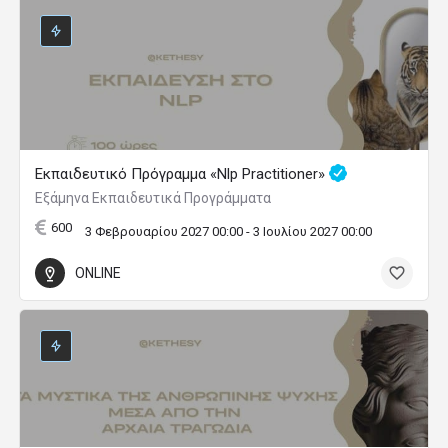
Εκπαιδευτικό Πρόγραμμα «Nlp Practitioner»
Εξάμηνα Εκπαιδευτικά Προγράμματα
600
3 Φεβρουαρίου 2027 00:00 - 3 Ιουλίου 2027 00:00
ONLINE