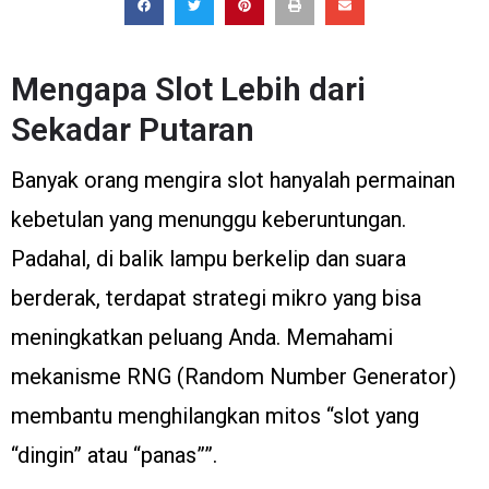
Mengapa Slot Lebih dari
Sekadar Putaran
Banyak orang mengira slot hanyalah permainan
kebetulan yang menunggu keberuntungan.
Padahal, di balik lampu berkelip dan suara
berderak, terdapat strategi mikro yang bisa
meningkatkan peluang Anda. Memahami
mekanisme RNG (Random Number Generator)
membantu menghilangkan mitos “slot yang
“dingin” atau “panas””.