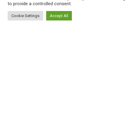
to provide a controlled consent.
Cookie Settings
Accept All
ΠΛΗΡΟΦΟΡΙΕΣ
Πώς λειτουργεί η Εναλλακτική Ατζέντα
Πώς μπορώ να εγγραφώ;
Πώς διαφέρουν οι καταχωρήσεις;
Πώς μπορώ να γραφτώ σε μια εκδήλωση;
ΚΑΤΑΧΩΡΗΣΕΙΣ