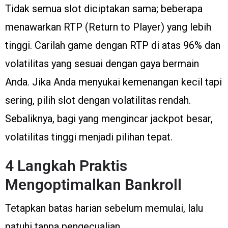
Tidak semua slot diciptakan sama; beberapa
menawarkan RTP (Return to Player) yang lebih
tinggi. Carilah game dengan RTP di atas 96% dan
volatilitas yang sesuai dengan gaya bermain
Anda. Jika Anda menyukai kemenangan kecil tapi
sering, pilih slot dengan volatilitas rendah.
Sebaliknya, bagi yang mengincar jackpot besar,
volatilitas tinggi menjadi pilihan tepat.
4 Langkah Praktis
Mengoptimalkan Bankroll
Tetapkan batas harian sebelum memulai, lalu
patuhi tanpa pengecualian.