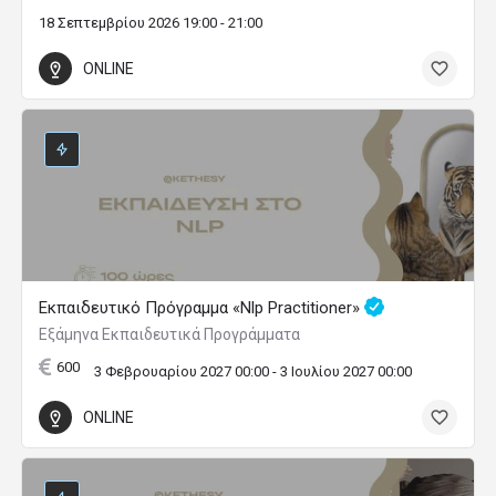
18 Σεπτεμβρίου 2026 19:00 - 21:00
ONLINE
Εκπαιδευτικό Πρόγραμμα «Nlp Practitioner»
Εξάμηνα Εκπαιδευτικά Προγράμματα
600
3 Φεβρουαρίου 2027 00:00 - 3 Ιουλίου 2027 00:00
ONLINE