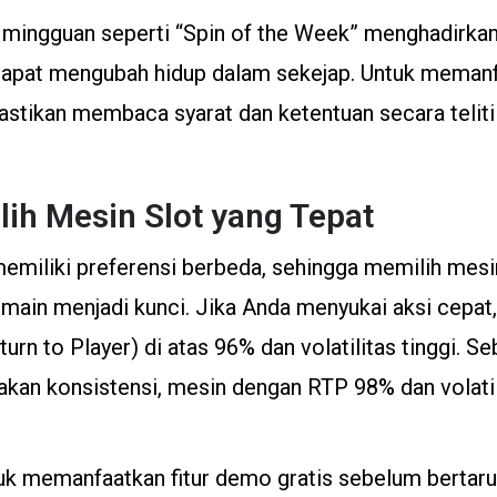
nt mingguan seperti “Spin of the Week” menghadirkan
 dapat mengubah hidup dalam sekejap. Untuk meman
astikan membaca syarat dan ketentuan secara teliti
ih Mesin Slot yang Tepat
emiliki preferensi berbeda, sehingga memilih mesi
ain menjadi kunci. Jika Anda menyukai aksi cepat, 
rn to Player) di atas 96% dan volatilitas tinggi. Se
an konsistensi, mesin dengan RTP 98% dan volatil
uk memanfaatkan fitur demo gratis sebelum bertar