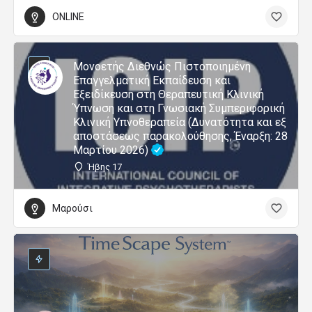
ONLINE
Μονοετής Διεθνώς Πιστοποιημένη
Επαγγελματική Εκπαίδευση και
Εξειδίκευση στη Θεραπευτική Κλινική
Ύπνωση και στη Γνωσιακή Συμπεριφορική
Κλινική Υπνοθεραπεία (Δυνατότητα και εξ
αποστάσεως παρακολούθησης, Έναρξη: 28
Μαρτίου 2026)
Ήβης 17
Μαρούσι