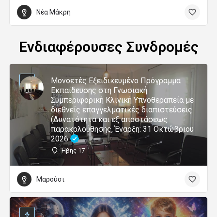
Νέα Μάκρη
Ενδιαφέρουσες Συνδρομές
Μονοετές Εξειδικευμένο Πρόγραμμα
Εκπαίδευσης στη Γνωσιακή
Συμπεριφορική Κλινική Υπνοθεραπεία με
διεθνείς επαγγελματικές διαπιστεύσεις
(Δυνατότητα και εξ αποστάσεως
παρακολούθησης, Έναρξη: 31 Οκτώβριου
2026
Ήβης 17
Μαρούσι