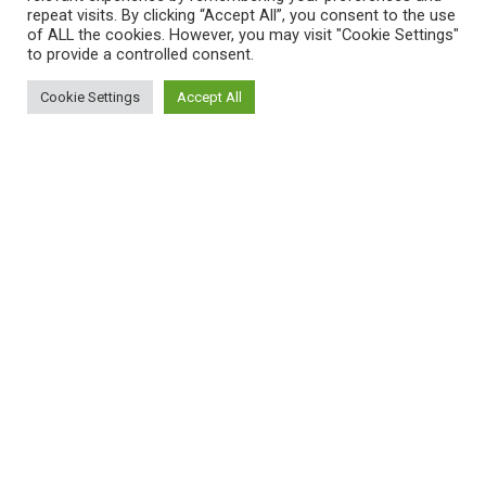
repeat visits. By clicking “Accept All”, you consent to the use
of ALL the cookies. However, you may visit "Cookie Settings"
to provide a controlled consent.
Cookie Settings
Accept All
ΠΛΗΡΟΦΟΡΙΕΣ
Πώς λειτουργεί η Εναλλακτική Ατζέντα
Πώς μπορώ να εγγραφώ;
Πώς διαφέρουν οι καταχωρήσεις;
Πώς μπορώ να γραφτώ σε μια εκδήλωση;
ΚΑΤΑΧΩΡΗΣΕΙΣ