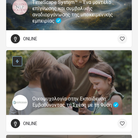
TimeScape System™ – Ένα μοντέλο
επίγνωσης και συμβολικής
αναδιοργάνωσης της υποκειμενικής
εμπειρίας
ONLINE
Οικοψυχολογία στην Εκπαίδευση:
Εμβαθύνοντας τη Σχέση με τη Φύση
ONLINE