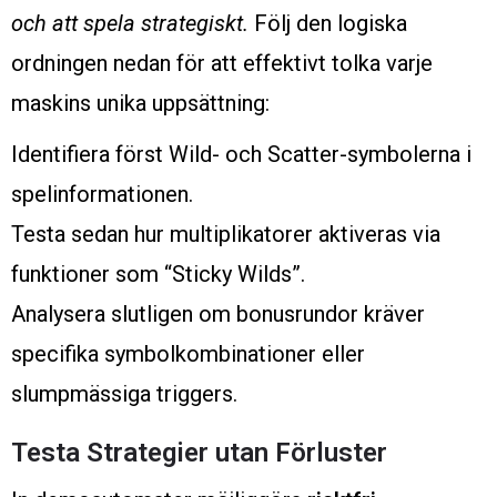
och att spela strategiskt.
Följ den logiska
ordningen nedan för att effektivt tolka varje
maskins unika uppsättning:
Identifiera först Wild- och Scatter-symbolerna i
spelinformationen.
Testa sedan hur multiplikatorer aktiveras via
funktioner som “Sticky Wilds”.
Analysera slutligen om bonusrundor kräver
specifika symbolkombinationer eller
slumpmässiga triggers.
Testa Strategier utan Förluster