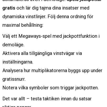
gratis
och lär dig tajma dina insatser med
dynamiska vinstlinjer. Följ denna ordning för
maximal behållning:
Välj ett Megaways-spel med jackpottfunktion i
demoläge.
Aktivera alla tillgängliga vinstvägar via
inställningarna.
Analysera hur multiplikatorerna byggs upp under
gratissnurr.
Notera vilka symboler som triggar jackpotten.
Det var allt – testa taktiken innan du satsar