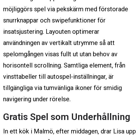
möjliggörs spel via pekskärm med förstorade
snurrknappar och swipefunktioner för
insatsjustering. Layouten optimerar
användningen av vertikalt utrymme så att
spelomgången visas fullt ut utan behov av
horisontell scrollning. Samtliga element, från
vinsttabeller till autospel-inställningar, är
tillgängliga via tumvänliga ikoner för smidig
navigering under rörelse.
Gratis Spel som Underhållning
In ett kök i Malmö, efter middagen, drar Lisa upp