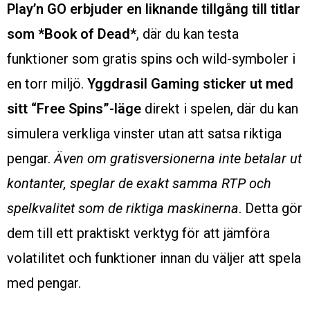
Play’n GO erbjuder en liknande tillgång till titlar
som *Book of Dead*
, där du kan testa
funktioner som gratis spins och wild-symboler i
en torr miljö.
Yggdrasil Gaming sticker ut med
sitt “Free Spins”-läge
direkt i spelen, där du kan
simulera verkliga vinster utan att satsa riktiga
pengar.
Även om gratisversionerna inte betalar ut
kontanter, speglar de exakt samma RTP och
spelkvalitet som de riktiga maskinerna
. Detta gör
dem till ett praktiskt verktyg för att jämföra
volatilitet och funktioner innan du väljer att spela
med pengar.