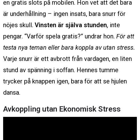
en gratis slots på mobilen. Hon vet att det bara
är underhållning – ingen insats, bara snurr för
nöjes skull.
Vinsten är själva stunden
, inte
pengar. “Varför spela gratis?” undrar hon.
För att
testa nya teman eller bara koppla av utan stress.
Varje snurr är ett avbrott från vardagen, en liten
stund av spänning i soffan. Hennes tumme
trycker på knappen igen, bara för att se hjulen
dansa.
Avkoppling utan Ekonomisk Stress