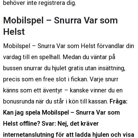
behöver inte registrera dig.
Mobilspel – Snurra Var som
Helst
Mobilspel – Snurra Var som Helst förvandlar din
vardag till en spelhall. Medan du väntar på
bussen snurrar du hjulet gratis utan insättning,
precis som en free slot i fickan. Varje snurr
känns som ett äventyr – kanske vinner du en
bonusrunda när du står i kön till kassan.
Fråga:
Kan jag spela Mobilspel – Snurra Var som
Helst offline? Svar: Nej, det kräver
internetanslutning för att ladda hjulen och visa