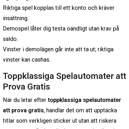
Riktiga spel kopplas till ett konto och kräver
insättning.
Demospel låter dig testa oändligt utan krav på
saldo.
Vinster i demolägen går inte att ta ut; riktiga
vinster kan cashas.
Toppklassiga Spelautomater att
Prova Gratis
När du letar efter
toppklassiga spelautomater
att prova gratis
, handlar det om att upptäcka
titlar som verkligen sticker ut utan att riskera