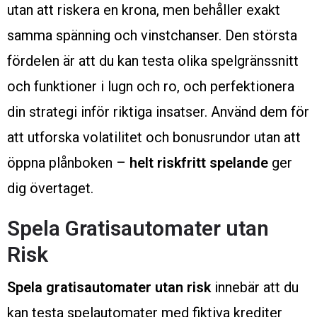
utan att riskera en krona, men behåller exakt
samma spänning och vinstchanser. Den största
fördelen är att du kan testa olika spelgränssnitt
och funktioner i lugn och ro, och perfektionera
din strategi inför riktiga insatser. Använd dem för
att utforska volatilitet och bonusrundor utan att
öppna plånboken –
helt riskfritt spelande
ger
dig övertaget.
Spela Gratisautomater utan
Risk
Spela gratisautomater utan risk
innebär att du
kan testa spelautomater med fiktiva krediter