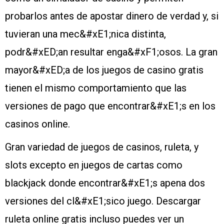
probarlos antes de apostar dinero de verdad y, si
tuvieran una mec&#xE1;nica distinta,
podr&#xED;an resultar enga&#xF1;osos. La gran
mayor&#xED;a de los juegos de casino gratis
tienen el mismo comportamiento que las
versiones de pago que encontrar&#xE1;s en los
casinos online.
Gran variedad de juegos de casinos, ruleta, y
slots excepto en juegos de cartas como
blackjack donde encontrar&#xE1;s apena dos
versiones del cl&#xE1;sico juego. Descargar
ruleta online gratis incluso puedes ver un