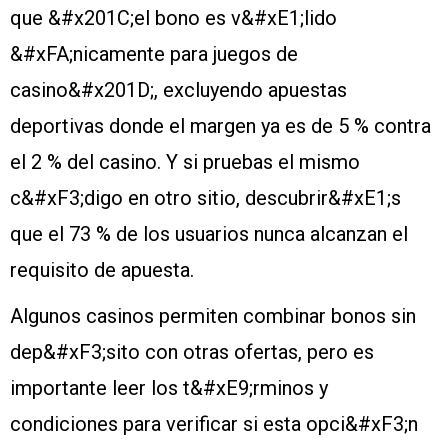
que &#x201C;el bono es v&#xE1;lido
&#xFA;nicamente para juegos de
casino&#x201D;, excluyendo apuestas
deportivas donde el margen ya es de 5 % contra
el 2 % del casino. Y si pruebas el mismo
c&#xF3;digo en otro sitio, descubrir&#xE1;s
que el 73 % de los usuarios nunca alcanzan el
requisito de apuesta.
Algunos casinos permiten combinar bonos sin
dep&#xF3;sito con otras ofertas, pero es
importante leer los t&#xE9;rminos y
condiciones para verificar si esta opci&#xF3;n