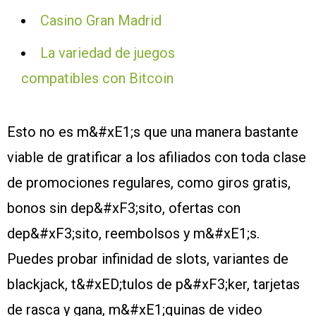
Casino Gran Madrid
La variedad de juegos
compatibles con Bitcoin
Esto no es m&#xE1;s que una manera bastante
viable de gratificar a los afiliados con toda clase
de promociones regulares, como giros gratis,
bonos sin dep&#xF3;sito, ofertas con
dep&#xF3;sito, reembolsos y m&#xE1;s.
Puedes probar infinidad de slots, variantes de
blackjack, t&#xED;tulos de p&#xF3;ker, tarjetas
de rasca y gana, m&#xE1;quinas de video