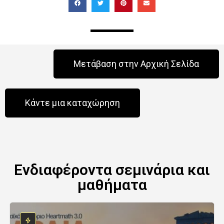
Μετάβαση στην Αρχική Σελίδα
Κάντε μια καταχώρηση
Ενδιαφέροντα σεμινάρια και
μαθήματα