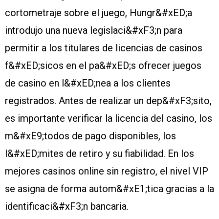
cortometraje sobre el juego, Hungr&#xED;a
introdujo una nueva legislaci&#xF3;n para
permitir a los titulares de licencias de casinos
f&#xED;sicos en el pa&#xED;s ofrecer juegos
de casino en l&#xED;nea a los clientes
registrados. Antes de realizar un dep&#xF3;sito,
es importante verificar la licencia del casino, los
m&#xE9;todos de pago disponibles, los
l&#xED;mites de retiro y su fiabilidad. En los
mejores casinos online sin registro, el nivel VIP
se asigna de forma autom&#xE1;tica gracias a la
identificaci&#xF3;n bancaria.