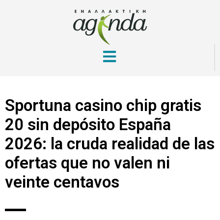
Sportuna casino chip gratis
20 sin depósito España
2026: la cruda realidad de las
ofertas que no valen ni
veinte centavos