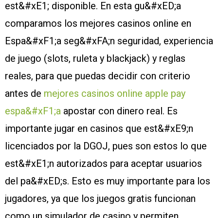
est&#xE1; disponible. En esta gu&#xED;a
comparamos los mejores casinos online en
Espa&#xF1;a seg&#xFA;n seguridad, experiencia
de juego (slots, ruleta y blackjack) y reglas
reales, para que puedas decidir con criterio
antes de
mejores casinos online apple pay
espa&#xF1;a
apostar con dinero real. Es
importante jugar en casinos que est&#xE9;n
licenciados por la DGOJ, pues son estos lo que
est&#xE1;n autorizados para aceptar usuarios
del pa&#xED;s. Esto es muy importante para los
jugadores, ya que los juegos gratis funcionan
como un simulador de casino y permiten