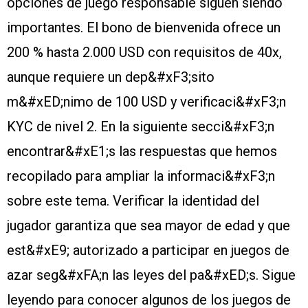
opciones de juego responsable siguen siendo
importantes. El bono de bienvenida ofrece un
200 % hasta 2.000 USD con requisitos de 40x,
aunque requiere un dep&#xF3;sito
m&#xED;nimo de 100 USD y verificaci&#xF3;n
KYC de nivel 2. En la siguiente secci&#xF3;n
encontrar&#xE1;s las respuestas que hemos
recopilado para ampliar la informaci&#xF3;n
sobre este tema. Verificar la identidad del
jugador garantiza que sea mayor de edad y que
est&#xE9; autorizado a participar en juegos de
azar seg&#xFA;n las leyes del pa&#xED;s. Sigue
leyendo para conocer algunos de los juegos de