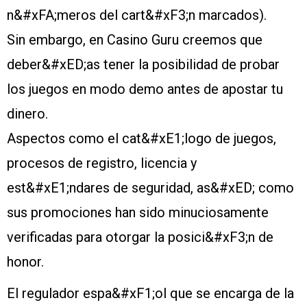
n&#xFA;meros del cart&#xF3;n marcados).
Sin embargo, en Casino Guru creemos que
deber&#xED;as tener la posibilidad de probar
los juegos en modo demo antes de apostar tu
dinero.
Aspectos como el cat&#xE1;logo de juegos,
procesos de registro, licencia y
est&#xE1;ndares de seguridad, as&#xED; como
sus promociones han sido minuciosamente
verificadas para otorgar la posici&#xF3;n de
honor.
El regulador espa&#xF1;ol que se encarga de la