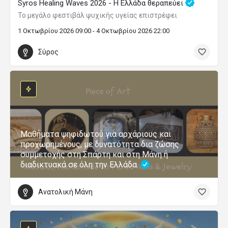
Syros Healing Waves 2026 - Η Ελλάδα θεραπεύει
Το μεγάλο φεστιβάλ ψυχικής υγείας επιστρέφει
1 Οκτωβρίου 2026 09:00 - 4 Οκτωβρίου 2026 22:00
Σύρος
Μαθήματα ψηφιδωτού για αρχάριους και
προχωρημένους, με δυνατότητα δια ζώσης
συμμετοχής στη Σπάρτη και στη Μάνη ή
διαδικτυακά σε όλη την Ελλάδα.
Ανατολική Μάνη