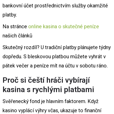
bankovní účet prostřednictvím služby okamžité
platby.
Na stránce
online kasina o skutečné peníze
našich článků
Skutečný rozdíl? U tradiční platby plánujete týdny
dopředu. S bleskovou platbou můžete vyhrát v
pátek večer a peníze mít na účtu v sobotu ráno.
Proč si čeští hráči vybírají
kasina s rychlými platbami
Svěřenecký fond je hlavním faktorem. Když
kasino vyplácí výhry včas, ukazuje to finanční