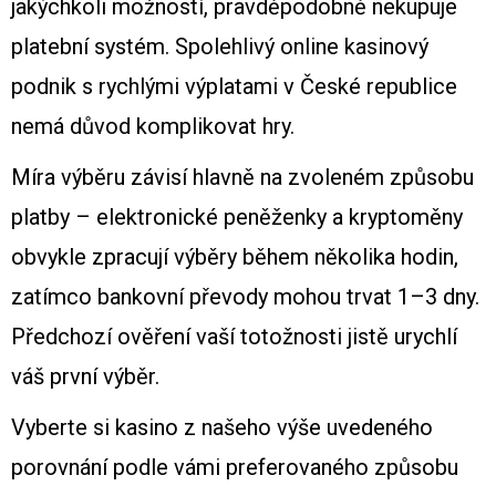
jakýchkoli možností, pravděpodobně nekupuje
platební systém. Spolehlivý online kasinový
podnik s rychlými výplatami v České republice
nemá důvod komplikovat hry.
Míra výběru závisí hlavně na zvoleném způsobu
platby – elektronické peněženky a kryptoměny
obvykle zpracují výběry během několika hodin,
zatímco bankovní převody mohou trvat 1–3 dny.
Předchozí ověření vaší totožnosti jistě urychlí
váš první výběr.
Vyberte si kasino z našeho výše uvedeného
porovnání podle vámi preferovaného způsobu