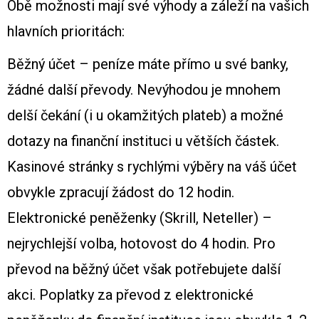
Obě možnosti mají své výhody a záleží na vašich
hlavních prioritách:
Běžný účet – peníze máte přímo u své banky,
žádné další převody. Nevýhodou je mnohem
delší čekání (i u okamžitých plateb) a možné
dotazy na finanční instituci u větších částek.
Kasinové stránky s rychlými výběry na váš účet
obvykle zpracují žádost do 12 hodin.
Elektronické peněženky (Skrill, Neteller) –
nejrychlejší volba, hotovost do 4 hodin. Pro
převod na běžný účet však potřebujete další
akci. Poplatky za převod z elektronické