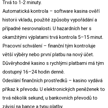
Trvá to 1-2 minuty.
Automatická kontrola – software kasina ověří
historii vkladu, použité způsoby vypořádání a
případné nesrovnalosti. U hazardních her s
okamžitými výplatami trvá kontrola 5–15 minut.
Pracovní schválení – finanční tým kontroluje
větší výběry nebo první platbu na nový účet.
Důvěryhodné kasino s rychlými platbami má tým
dostupný 16–24 hodin denně.
Odeslání finančních prostředků – kasino vydává
příkaz k převodu. U elektronických peněženek to
trvá několik sekund, u bankovních převodů to
závisí na bance a typu platby.