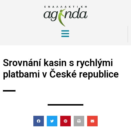
Srovnání kasin s rychlými
platbami v České republice