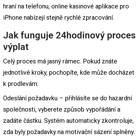
hraní na telefonu, online kasinové aplikace pro
iPhone nabízejí stejně rychlé zpracování.
Jak funguje 24hodinový proces
výplat
Celý proces má jasný rámec. Pokud znáte
jednotlivé kroky, pochopíte, kde může docházet
k prodlevám:
Odeslání požadavku – přihlásíte se do hazardní
společnosti, vyberete způsob vypořádání a
zadáte částku. Systém automaticky zkontroluje,
zda byly požadavky na motivační sázení splněny.