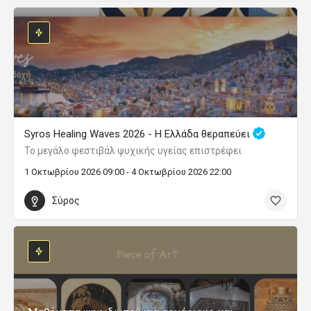
Syros Healing Waves 2026 - Η Ελλάδα θεραπεύει
Το μεγάλο φεστιβάλ ψυχικής υγείας επιστρέφει
1 Οκτωβρίου 2026 09:00 - 4 Οκτωβρίου 2026 22:00
Σύρος