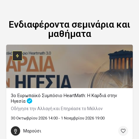
Ενδιαφέροντα σεμινάρια και
μαθήματα
3ο Ευρωπαϊκό Συμπόσιο HeartMath: Η Καρδιά στην
Ηγεσία
Οδήγησε την Αλλαγή και Επηρέασε το Μέλλον
30 Οκτωβρίου 2026 14:00 - 1 Νοεμβρίου 2026 19:00
Μαρούσι