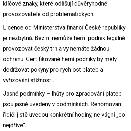
klíčové znaky, které odlišují důvěryhodné
provozovatele od problematických.
Licence od Ministerstva financí České republiky
je nezbytná. Bez ní nemůže herní podnik legálně
provozovat český trh a vy nemáte žádnou
ochranu. Certifikované herní podniky by měly
dodržovat pokyny pro rychlost plateb a
vyřizování stížností.
Jasné podmínky – lhůty pro zpracování plateb
jsou jasně uvedeny v podmínkách. Renomovaní
řidiči jistě uvedou konkrétní hodiny, ne vágní „co
nejdříve“.