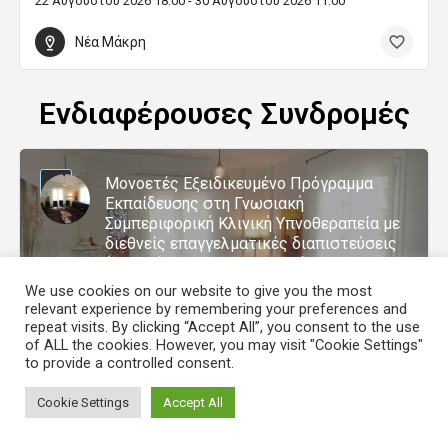
22 Αυγούστου 2026 18:00 - 30 Αυγούστου 2026 11:00
Νέα Μάκρη
Ενδιαφέρουσες Συνδρομές
Μονοετές Εξειδικευμένο Πρόγραμμα
Εκπαίδευσης στη Γνωσιακή
Συμπεριφορική Κλινική Υπνοθεραπεία με
διεθνείς επαγγελματικές διαπιστεύσεις
(Δυνατότητα και εξ αποστάσεως
παρακολούθησης, Έναρξη: 31 Οκτώβριου
We use cookies on our website to give you the most
2026
relevant experience by remembering your preferences and
repeat visits. By clicking “Accept All”, you consent to the use
Ήβης 17
of ALL the cookies. However, you may visit "Cookie Settings"
to provide a controlled consent.
Μαρούσι
Cookie Settings
Accept All