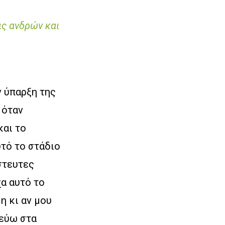
ις ανδρών και
 ύπαρξη της
 όταν
και το
υτό το στάδιο
στευτες
χα αυτό το
η κι αν μου
τεύω στα