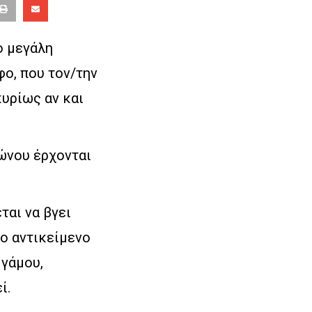
ο μεγάλη
φο, που τον/την
κυρίως αν και
γώνου έρχονται
ται να βγει
το αντικείμενο
 γάμου,
ί.