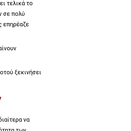
ει τελικά το
ν σε πολύ
ς επηρέαζε
αίνουν
ροτού ξεκινήσει
ν
διαίτερα να
νότητα των