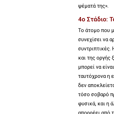
ψέματά της».
4ο Στάδιο: 
Το άτομο που μ
συνεχίσει να α
συντριπτικές.
και της οργής 
μπορεί να είνα
ταυτόχρονα η ε
δεν αποκλείετα
τόσο σοβαρό πρ
φυσικά, και η 
απορρέει από 