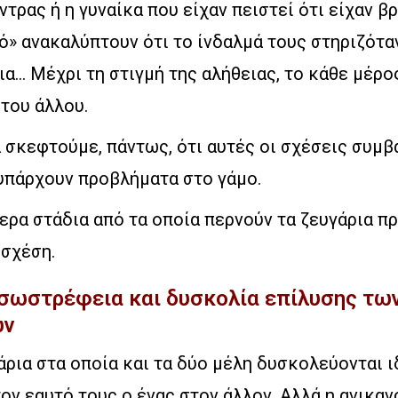
ντρας ή η γυναίκα που είχαν πειστεί ότι είχαν βρ
ό» ανακαλύπτουν ότι το ίνδαλμά τους στηριζότα
α… Μέχρι τη στιγμή της αλήθειας, το κάθε μέρο
του άλλου.
α σκεφτούμε, πάντως, ότι αυτές οι σχέσεις συμβ
υπάρχουν προβλήματα στο γάμο.
ρα στάδια από τα οποία περνούν τα ζευγάρια π
 σχέση.
Εσωστρέφεια και δυσκολία επίλυσης τω
ων
ρια στα οποία και τα δύο μέλη δυσκολεύονται ι
ν εαυτό τους ο ένας στον άλλον. Αλλά η ανικα