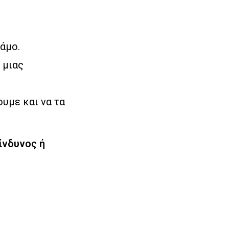
γάμο.
 μιας
ουμε και να τα
ίνδυνος ή