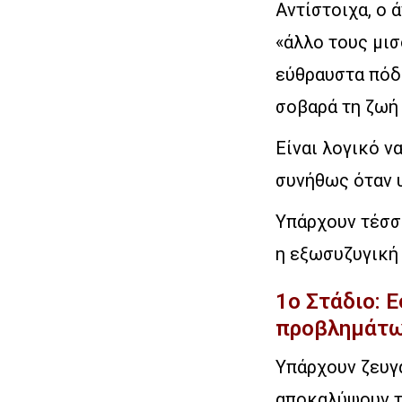
Αντίστοιχα, ο ά
«άλλο τους μισ
εύθραυστα πόδι
σοβαρά τη ζωή 
Είναι λογικό ν
συνήθως όταν 
Υπάρχουν τέσσε
η εξωσυζυγική
1ο Στάδιο: 
προβλημάτ
Υπάρχουν ζευγά
αποκαλύψουν το