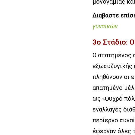
μονογαμίας και 
Διαβάστε επίσ
γυναικών
3ο Στάδιο: 
Ο απατημένος 
εξωσυζυγικής σ
πληθύνουν οι ε
απατημένο μέλο
ως «ψυχρό πόλ
εναλλαγές διάθ
περίεργο συναί
έφερναν όλες τ