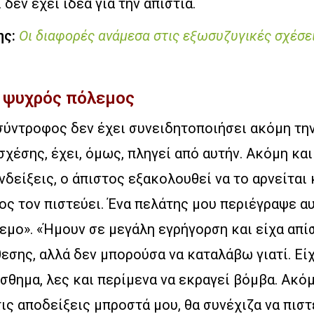
δεν έχει ιδέα για την απιστία.
ης:
Οι διαφορές ανάμεσα στις εξωσυζυγικές σχέσε
Ο ψυχρός πόλεμος
σύντροφος δεν έχει συνειδητοποιήσει ακόμη την
χέσης, έχει, όμως, πληγεί από αυτήν. Ακόμη και
νδείξεις, ο άπιστος εξακολουθεί να το αρνείται 
ς τον πιστεύει. Ένα πελάτης μου περιέγραψε α
εμο». «Ήμουν σε μεγάλη εγρήγορση και είχα απί
εσης, αλλά δεν μπορούσα να καταλάβω γιατί. Εί
σθημα, λες και περίμενα να εκραγεί βόμβα. Ακόμ
ις αποδείξεις μπροστά μου, θα συνέχιζα να πισ