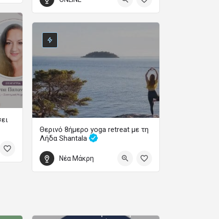
Webinar
3 Σεπτεμβρίου 2026 19:00 - 21:00
σει
Θερινό 8ήμερο yoga retreat με τη
Λήδα Shantala
Ετήσια Εκπαιδευτικά Προγράμματα Ψυχολογίας
Yoga – Διαλογισμός – Φιλοσοφία – Χοροθεραπεία
Μονοετής Διεθνώς
Νέα Μάκρη
Πιστοποιημένη
22 Αυγούστου 2026 18:00 - 30 Αυγούστου 2026 11:00
Επαγγελματική
Εκπαίδευση και
Εξειδίκευση στη
Θεραπευτική Κλινική
Ύπνωση και στη