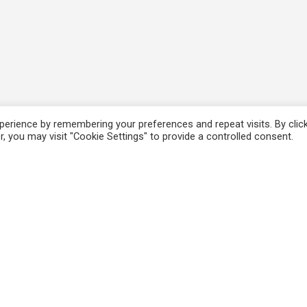
erience by remembering your preferences and repeat visits. By clic
, you may visit "Cookie Settings" to provide a controlled consent.
ΚΑΤΑΧΩΡΗΣΕΙΣ
ΧΡΗΣΙΜΟΙ ΣΥΝΔΕΣΜ
Εκδηλώσεις
Blog
Εμπειρίες
HeartMath
e-courses
Search Inside Yourself