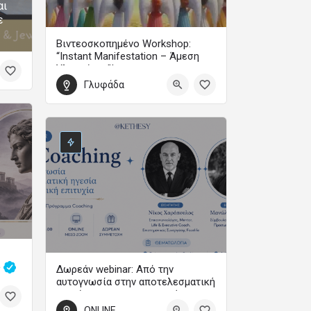
αι
ε
Βιντεοσκοπημένο Workshop:
“Instant Manifestation – Άμεση
Υλοποίηση”!
Γλυφάδα
Με τη Μαίρη Ζαπίτη
99
ς
Δωρεάν webinar: Από την
αυτογνωσία στην αποτελεσματική
ηγεσία και την προσωπική
επιτυχία
0
ONLINE