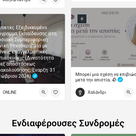
Ετήσια Εκπαιδευτικά Προγράμματα Ψυχολογίας
0
τωβρίου 2026 00:00 - 31 Μαΐου 2027 00:00
οετές Εξειδικευμένο
γραμμα Εκπαίδευσης στη
σιακή Συμπεριφορική
νική Υπνοθεραπεία με
θνείς επαγγελματικές
πιστεύσεις (Δυνατότητα
 εξ αποστάσεως
ακολούθησης, Έναρξη: 31
Μπορεί μια σχέση να επιβιώ
τώβριου 2026)
μετά την απιστία; 🥀
Χαλάνδρι
ONLINE
5 Σεπτεμβρίου 2026 18:00 - 20:00
Ενδιαφέρουσες Συνδρομές