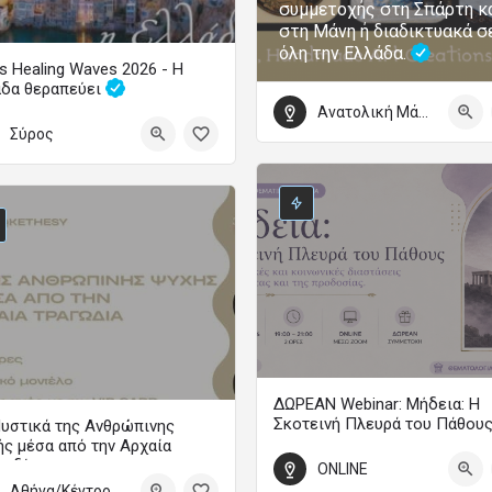
συμμετοχής στη Σπάρτη κ
στη Μάνη ή διαδικτυακά σ
όλη την Ελλάδα.
s Healing Waves 2026 - Η
άδα θεραπεύει
Ανατολική Μάνη
Το μεγάλο φεστιβάλ ψυχικής υγείας επιστρέφει
Σύρος
τωβρίου 2026 09:00 - 4 Οκτωβρίου 2026 22:00
ΔΩΡΕΑΝ Webinar: Μήδεια: Η
Σκοτεινή Πλευρά του Πάθου
υστικά της Ανθρώπινης
ς μέσα από την Αρχαία
WEBINAR
γωδία
ONLINE
18 Σεπτεμβρίου 2026 19:00 - 21:0
Αθήνα/Κέντρο