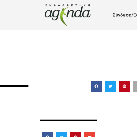
Σύνδεση/Ε