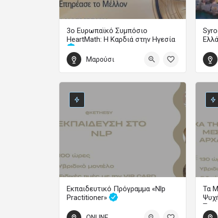
3ο Ευρωπαϊκό Συμπόσιο
Syro
HeartMath: Η Καρδιά στην Ηγεσία
Ελλ
Μαρούσι
Οδήγησε την Αλλαγή και Επηρέασε το Μέλλον
1 Οκ
30 Οκτωβρίου 2026 14:00 - 1 Νοεμβρίου 2026 19:00
Εκπαιδευτικό Πρόγραμμα «Nlp
Τα Μ
Practitioner»
Ψυχή
Τρα
Εξάμηνα Εκπαιδευτικά Προγράμματα
ONLINE