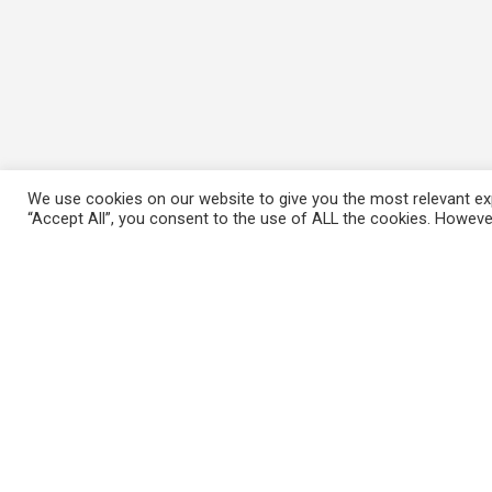
We use cookies on our website to give you the most relevant exp
“Accept All”, you consent to the use of ALL the cookies. However
ΠΛΗΡΟΦΟΡΙΕΣ
Πώς λειτουργεί η Εναλλακτική Ατζέντα
Πώς μπορώ να εγγραφώ;
Πώς διαφέρουν οι καταχωρήσεις;