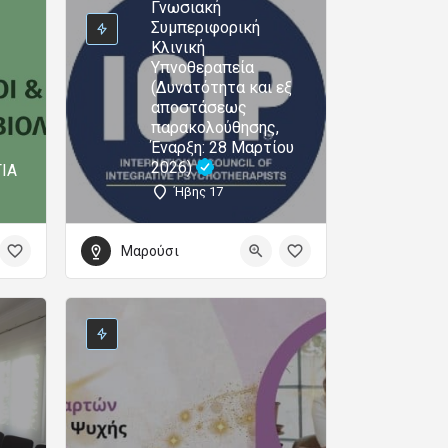
Γνωσιακή
Συμπεριφορική
Κλινική
Υπνοθεραπεία
(Δυνατότητα και εξ
αποστάσεως
παρακολούθησης,
Έναρξη: 28 Μαρτίου
2026)
ΙΑ
Ήβης 17
Μαρούσι