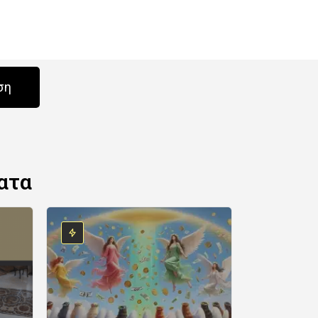
ση
ατα