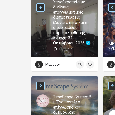
Υπνοθεραπεία με
διεθνείς
επαγγελματικές
διαπιστεύσεις
(Δυνατότητα και εξ
αποστάσεως
παρακολούθησης,
Έναρξη: 31
Οκτώβριου 2026
ΜΕ
ΣΥ
Ήβης 17
Μαρούσι
TimeScape System™
– Ένα μοντέλο
επίγνωσης και
συμβολικής