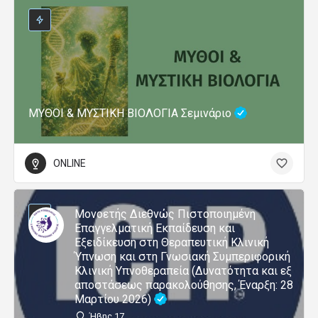
ΜΥΘΟΙ & ΜΥΣΤΙΚΗ ΒΙΟΛΟΓΙΑ Σεμινάριο
ONLINE
Μονοετής Διεθνώς Πιστοποιημένη
Επαγγελματική Εκπαίδευση και
Εξειδίκευση στη Θεραπευτική Κλινική
Ύπνωση και στη Γνωσιακή Συμπεριφορική
Κλινική Υπνοθεραπεία (Δυνατότητα και εξ
αποστάσεως παρακολούθησης, Έναρξη: 28
Μαρτίου 2026)
Ήβης 17