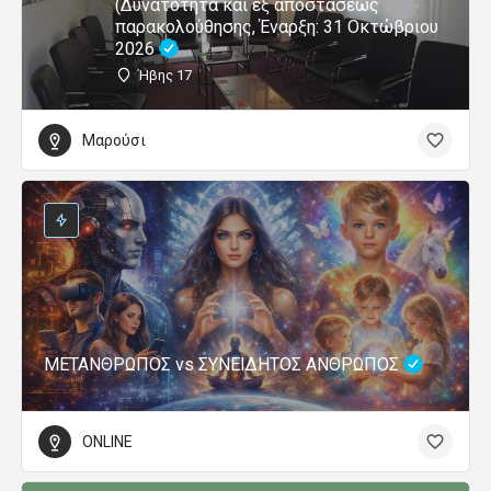
(Δυνατότητα και εξ αποστάσεως
παρακολούθησης, Έναρξη: 31 Οκτώβριου
2026
Ήβης 17
Μαρούσι
ΜΕΤΑΝΘΡΩΠΟΣ vs ΣΥΝΕΙΔΗΤΟΣ ΑΝΘΡΩΠΟΣ
ONLINE