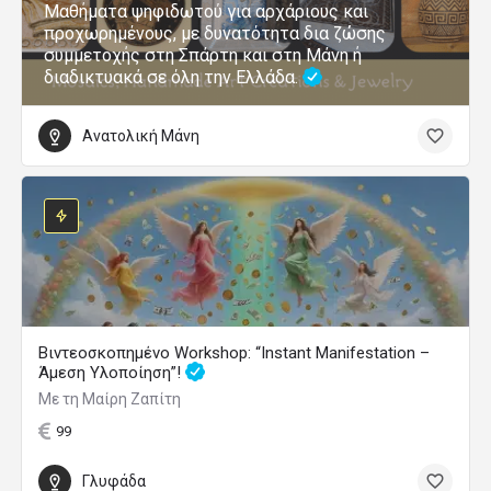
Μαθήματα ψηφιδωτού για αρχάριους και
προχωρημένους, με δυνατότητα δια ζώσης
συμμετοχής στη Σπάρτη και στη Μάνη ή
διαδικτυακά σε όλη την Ελλάδα.
Ανατολική Μάνη
Βιντεοσκοπημένο Workshop: “Instant Manifestation –
Άμεση Υλοποίηση”!
Με τη Μαίρη Ζαπίτη
99
Γλυφάδα