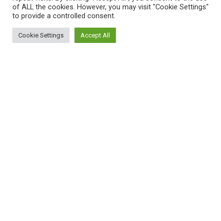
of ALL the cookies. However, you may visit "Cookie Settings"
to provide a controlled consent.
Cookie Settings
Accept All
ΠΛΗΡΟΦΟΡΙΕΣ
Πώς λειτουργεί η Εναλλακτική Ατζέντα
Πώς μπορώ να εγγραφώ;
Πώς διαφέρουν οι καταχωρήσεις;
Πώς μπορώ να γραφτώ σε μια εκδήλωση;
ΚΑΤΑΧΩΡΗΣΕΙΣ