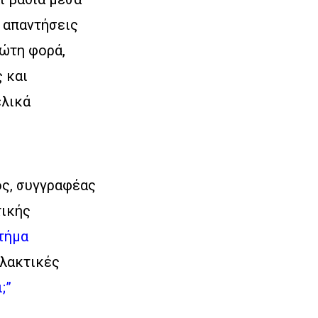
ς απαντήσεις
ρώτη φορά,
 και
ελικά
ς, συγγραφέας
τικής
τήμα
λλακτικές
;”