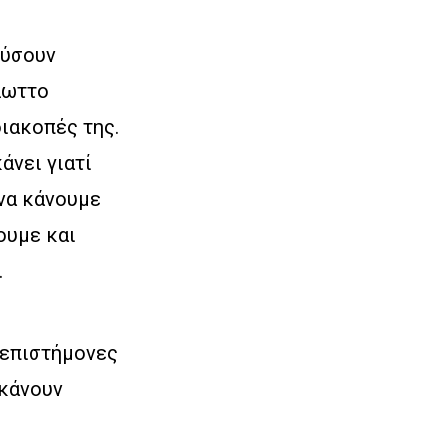
λύσουν
γλωττο
διακοπές της.
άνει γιατί
να κάνουμε
ουμε και
.
 επιστήμονες
 κάνουν