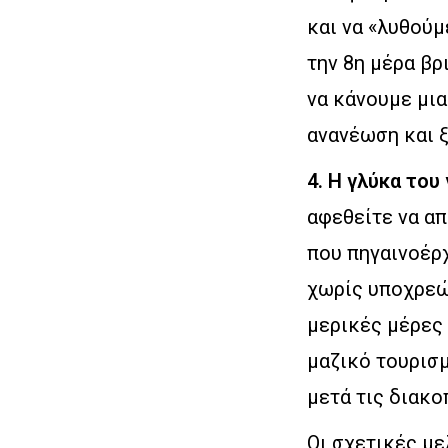
και να «λυθού
την 8η μέρα β
να κάνουμε μι
ανανέωση και 
4. Η γλύκα του
αφεθείτε να απ
που πηγαινοέρχ
χωρίς υποχρεώ
μερικές μέρες 
μαζικό τουρισμ
μετά τις διακο
Οι σχετικές μ