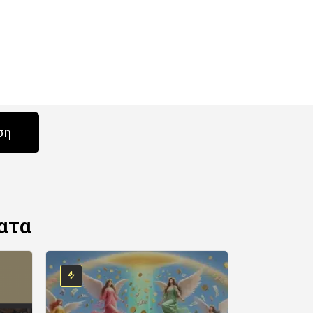
ση
ατα