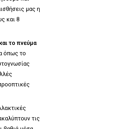
ισθήσεις μας η
ς και 8
και το
πνεύμα
ρα όπως το
αυτογνωσίας
ολλές
 προοπτικές
αλλακτικές
ακαλύπτουν τις
ι βαθιά μέσα