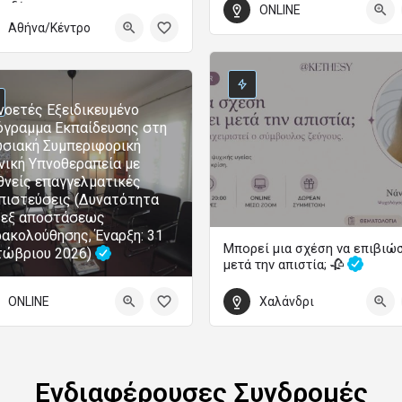
γωδία
ONLINE
18 Σεπτεμβρίου 2026 19:00 - 21:0
Αθήνα/Κέντρο
Ετήσια Εκπαιδευτικά Προγράμματα Ψυχολογίας
0
τωβρίου 2026 00:00 - 31 Μαΐου 2027 00:00
οετές Εξειδικευμένο
γραμμα Εκπαίδευσης στη
σιακή Συμπεριφορική
νική Υπνοθεραπεία με
θνείς επαγγελματικές
πιστεύσεις (Δυνατότητα
 εξ αποστάσεως
ακολούθησης, Έναρξη: 31
Μπορεί μια σχέση να επιβιώ
τώβριου 2026)
μετά την απιστία; 🥀
Χαλάνδρι
ONLINE
5 Σεπτεμβρίου 2026 18:00 - 20:00
Ενδιαφέρουσες Συνδρομές