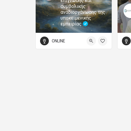
επίγνωσης και
συμβολικής
αναδιοργάνωσης της
υποκειμενικής
εμπειρίας
ONLINE