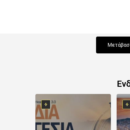
Μετάβαση
Εν