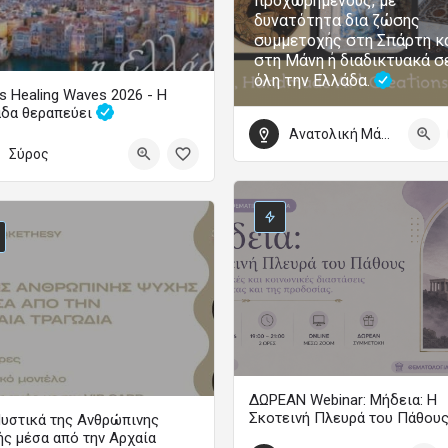
προχωρημένους, με
δυνατότητα δια ζώσης
συμμετοχής στη Σπάρτη κ
στη Μάνη ή διαδικτυακά σ
όλη την Ελλάδα.
s Healing Waves 2026 - Η
άδα θεραπεύει
Ανατολική Μάνη
Το μεγάλο φεστιβάλ ψυχικής υγείας επιστρέφει
Σύρος
τωβρίου 2026 09:00 - 4 Οκτωβρίου 2026 22:00
ΔΩΡΕΑΝ Webinar: Μήδεια: Η
Σκοτεινή Πλευρά του Πάθου
υστικά της Ανθρώπινης
ς μέσα από την Αρχαία
WEBINAR