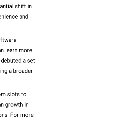
ntial shift in
venience and
oftware
an learn more
 debuted a set
ing a broader
om slots to
an growth in
ions. For more