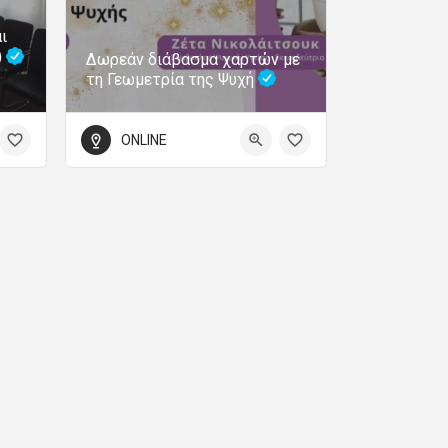
ι
)
Δωρεάν διάβασμα χαρτών με
τη Γεωμετρία της Ψυχή
ONLINE