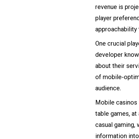
revenue is proje
player preferen
approachability 
One crucial pla
developer known
about their serv
of mobile-optim
audience.
Mobile casinos 
table games, at 
casual gaming, 
information int