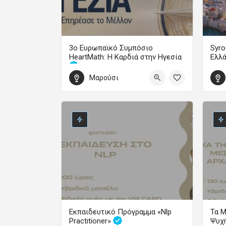
3ο Ευρωπαϊκό Συμπόσιο
Syro
HeartMath: Η Καρδιά στην Ηγεσία
Ελλ
Μαρούσι
Οδήγησε την Αλλαγή και Επηρέασε το Μέλλον
1 Οκ
30 Οκτωβρίου 2026 14:00 - 1 Νοεμβρίου 2026 19:00
Εκπαιδευτικό Πρόγραμμα «Nlp
Τα Μ
Practitioner»
Ψυχή