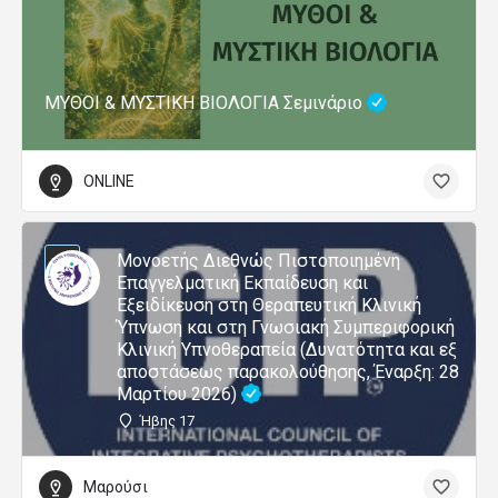
ΜΥΘΟΙ & ΜΥΣΤΙΚΗ ΒΙΟΛΟΓΙΑ Σεμινάριο
ONLINE
Μονοετής Διεθνώς Πιστοποιημένη
Επαγγελματική Εκπαίδευση και
Εξειδίκευση στη Θεραπευτική Κλινική
Ύπνωση και στη Γνωσιακή Συμπεριφορική
Κλινική Υπνοθεραπεία (Δυνατότητα και εξ
αποστάσεως παρακολούθησης, Έναρξη: 28
Μαρτίου 2026)
Ήβης 17
Μαρούσι