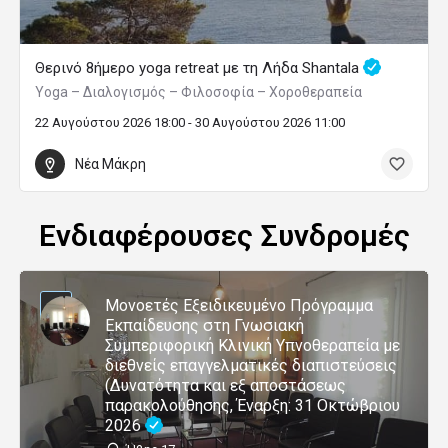
Θερινό 8ήμερο yoga retreat με τη Λήδα Shantala
Yoga – Διαλογισμός – Φιλοσοφία – Χοροθεραπεία
22 Αυγούστου 2026 18:00 - 30 Αυγούστου 2026 11:00
Νέα Μάκρη
Ενδιαφέρουσες Συνδρομές
Μονοετές Εξειδικευμένο Πρόγραμμα
Εκπαίδευσης στη Γνωσιακή
Συμπεριφορική Κλινική Υπνοθεραπεία με
διεθνείς επαγγελματικές διαπιστεύσεις
(Δυνατότητα και εξ αποστάσεως
παρακολούθησης, Έναρξη: 31 Οκτώβριου
2026