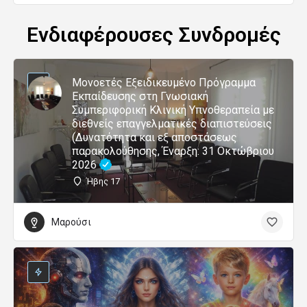
Ενδιαφέρουσες Συνδρομές
Μονοετές Εξειδικευμένο Πρόγραμμα
Εκπαίδευσης στη Γνωσιακή
Συμπεριφορική Κλινική Υπνοθεραπεία με
διεθνείς επαγγελματικές διαπιστεύσεις
(Δυνατότητα και εξ αποστάσεως
παρακολούθησης, Έναρξη: 31 Οκτώβριου
2026
Ήβης 17
Μαρούσι