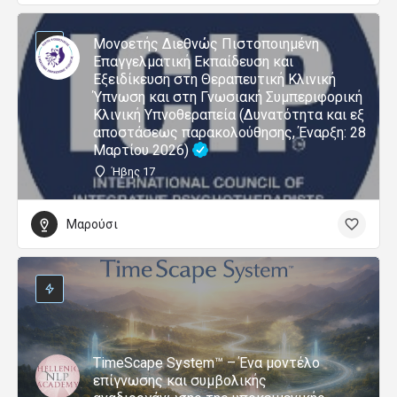
Μονοετής Διεθνώς Πιστοποιημένη
Επαγγελματική Εκπαίδευση και
Εξειδίκευση στη Θεραπευτική Κλινική
Ύπνωση και στη Γνωσιακή Συμπεριφορική
Κλινική Υπνοθεραπεία (Δυνατότητα και εξ
αποστάσεως παρακολούθησης, Έναρξη: 28
Μαρτίου 2026)
Ήβης 17
Μαρούσι
TimeScape System™ – Ένα μοντέλο
επίγνωσης και συμβολικής