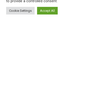
to provide a controlled consent.
Cookie Settings
Accept All
ΠΛΗΡΟΦΟΡΙΕΣ
Πώς λειτουργεί η Εναλλακτική Ατζέντα
Πώς μπορώ να εγγραφώ;
Πώς διαφέρουν οι καταχωρήσεις;
Πώς μπορώ να γραφτώ σε μια εκδήλωση;
ΚΑΤΑΧΩΡΗΣΕΙΣ