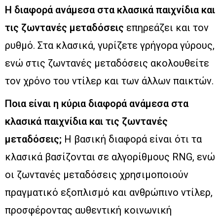
Η διαφορά ανάμεσα στα κλασικά παιχνίδια και
τις ζωντανές μεταδόσεις
επηρεάζει και τον
ρυθμό. Στα κλασικά, γυρίζετε γρήγορα γύρους,
ενώ στις ζωντανές μεταδόσεις ακολουθείτε
τον χρόνο του ντίλερ και των άλλων παικτών.
Ποια είναι η κύρια διαφορά ανάμεσα στα
κλασικά παιχνίδια και τις ζωντανές
μεταδόσεις;
Η βασική διαφορά είναι ότι τα
κλασικά βασίζονται σε αλγορίθμους RNG, ενώ
οι ζωντανές μεταδόσεις χρησιμοποιούν
πραγματικό εξοπλισμό και ανθρώπινο ντίλερ,
προσφέροντας αυθεντική κοινωνική