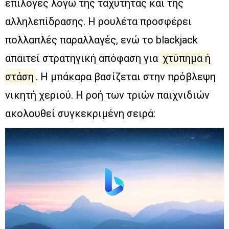
επιλογές λόγω της ταχύτητας και της
αλληλεπίδρασης. Η ρουλέτα προσφέρει
πολλαπλές παραλλαγές, ενώ το blackjack
απαιτεί στρατηγική απόφαση για
χτύπημα ή
στάση
. Η μπάκαρα βασίζεται στην πρόβλεψη
νικητή χεριού. Η ροή των τριών παιχνιδιών
ακολουθεί συγκεκριμένη σειρά: