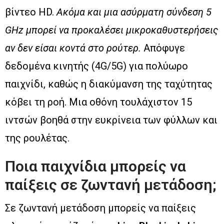
βίντεο HD.
Ακόμα και μια ασύρματη σύνδεση 5
GHz μπορεί να προκαλέσει μικροκαθυστερήσεις
αν δεν είσαι κοντά στο ρούτερ.
Απόφυγε
δεδομένα κινητής (4G/5G) για πολύωρο
παιχνίδι, καθώς η διακύμανση της ταχύτητας
κόβει τη ροή. Μια οθόνη τουλάχιστον 15
ιντσών βοηθά στην ευκρίνεια των φύλλων και
της ρουλέτας.
Ποια παιχνίδια μπορείς να
παίξεις σε ζωντανή μετάδοση;
Σε ζωντανή μετάδοση μπορείς να παίξεις