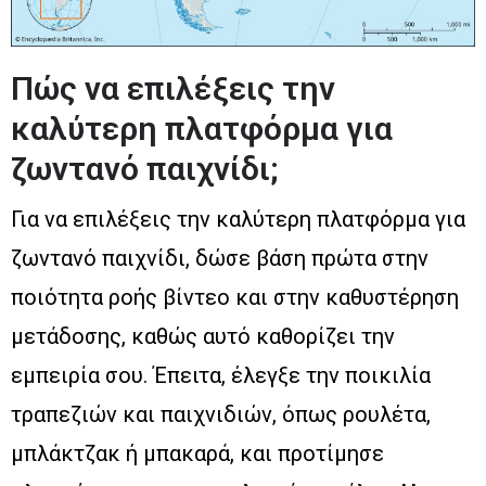
Πώς να επιλέξεις την
καλύτερη πλατφόρμα για
ζωντανό παιχνίδι;
Για να επιλέξεις την καλύτερη πλατφόρμα για
ζωντανό παιχνίδι, δώσε βάση πρώτα στην
ποιότητα ροής βίντεο και στην καθυστέρηση
μετάδοσης, καθώς αυτό καθορίζει την
εμπειρία σου. Έπειτα, έλεγξε την ποικιλία
τραπεζιών και παιχνιδιών, όπως ρουλέτα,
μπλάκτζακ ή μπακαρά, και προτίμησε