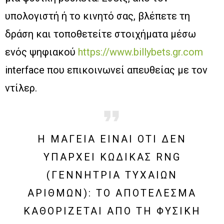
υπολογιστή ή το κινητό σας, βλέπετε τη
δράση και τοποθετείτε στοιχήματα μέσω
ενός ψηφιακού
https://www.billybets.gr.com
interface που επικοινωνεί απευθείας με τον
ντίλερ.
Η ΜΑΓΕΊΑ ΕΊΝΑΙ ΌΤΙ ΔΕΝ
ΥΠΆΡΧΕΙ ΚΏΔΙΚΑΣ RNG
(ΓΕΝΝΉΤΡΙΑ ΤΥΧΑΊΩΝ
ΑΡΙΘΜΏΝ): ΤΟ ΑΠΟΤΈΛΕΣΜΑ
ΚΑΘΟΡΊΖΕΤΑΙ ΑΠΌ ΤΗ ΦΥΣΙΚΉ