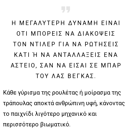
Η ΜΕΓΑΛΎΤΕΡΗ ΔΎΝΑΜΗ ΕΊΝΑΙ
ΌΤΙ ΜΠΟΡΕΊΣ ΝΑ ΔΙΑΚΌΨΕΙΣ
ΤΟΝ ΝΤΊΛΕΡ ΓΙΑ ΝΑ ΡΩΤΉΣΕΙΣ
ΚΆΤΙ Ή ΝΑ ΑΝΤΑΛΛΆΞΕΙΣ ΈΝΑ Α
ΣΤΕΊΟ, ΣΑΝ ΝΑ ΕΊΣΑΙ ΣΕ ΜΠΑΡ Τ
ΟΥ ΛΑΣ ΒΈΓΚΑΣ.
Κάθε γύρισμα της ρουλέτας ή μοίρασμα της
τράπουλας αποκτά ανθρώπινη υφή, κάνοντας
το παιχνίδι λιγότερο μηχανικό και
περισσότερο βιωματικό.