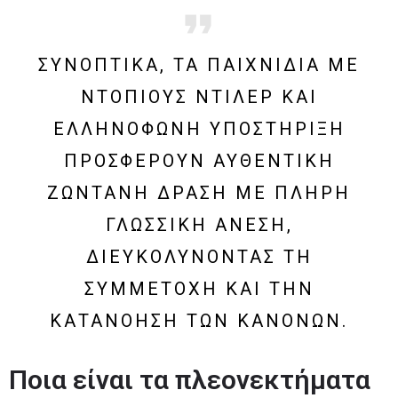
ΣΥΝΟΠΤΙΚΆ, ΤΑ ΠΑΙΧΝΊΔΙΑ ΜΕ
ΝΤΌΠΙΟΥΣ ΝΤΊΛΕΡ ΚΑΙ
ΕΛΛΗΝΌΦΩΝΗ ΥΠΟΣΤΉΡΙΞΗ
ΠΡΟΣΦΈΡΟΥΝ ΑΥΘΕΝΤΙΚΉ
ΖΩΝΤΑΝΉ ΔΡΆΣΗ ΜΕ ΠΛΉΡΗ
ΓΛΩΣΣΙΚΉ ΆΝΕΣΗ,
ΔΙΕΥΚΟΛΎΝΟΝΤΑΣ ΤΗ
ΣΥΜΜΕΤΟΧΉ ΚΑΙ ΤΗΝ
ΚΑΤΑΝΌΗΣΗ ΤΩΝ ΚΑΝΌΝΩΝ.
Ποια είναι τα πλεονεκτήματα