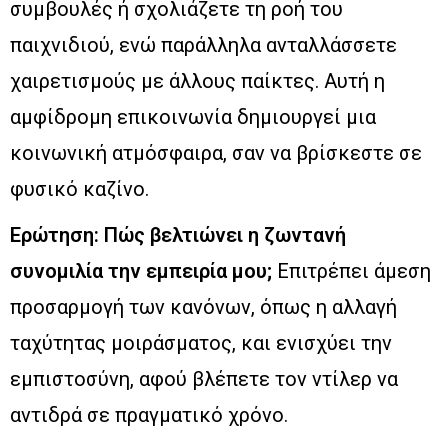
συμβουλές ή σχολιάζετε τη ροή του
παιχνιδιού, ενώ παράλληλα ανταλλάσσετε
χαιρετισμούς με άλλους παίκτες. Αυτή η
αμφίδρομη επικοινωνία δημιουργεί μια
κοινωνική ατμόσφαιρα, σαν να βρίσκεστε σε
φυσικό καζίνο.
Ερώτηση: Πώς βελτιώνει η ζωντανή
συνομιλία την εμπειρία μου;
Επιτρέπει άμεση
προσαρμογή των κανόνων, όπως η αλλαγή
ταχύτητας μοιράσματος, και ενισχύει την
εμπιστοσύνη, αφού βλέπετε τον ντίλερ να
αντιδρά σε πραγματικό χρόνο.