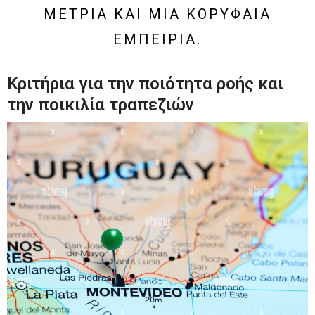
ΜΈΤΡΙΑ ΚΑΙ ΜΙΑ ΚΟΡΥΦΑΊΑ
ΕΜΠΕΙΡΊΑ.
Κριτήρια για την ποιότητα ροής και
την ποικιλία τραπεζιών