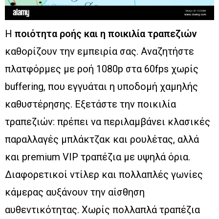
Η
ποιότητα ροής και η ποικιλία τραπεζιών
καθορίζουν την εμπειρία σας. Αναζητήστε
πλατφόρμες με ροή 1080p στα 60fps χωρίς
buffering, που εγγυάται η υποδομή χαμηλής
καθυστέρησης. Εξετάστε την ποικιλία
τραπεζιών: πρέπει να περιλαμβάνει κλασικές
παραλλαγές μπλάκτζακ και ρουλέτας, αλλά
και premium VIP τραπέζια με υψηλά όρια.
Διαφορετικοί ντίλερ και πολλαπλές γωνίες
κάμερας αυξάνουν την αίσθηση
αυθεντικότητας. Χωρίς πολλαπλά τραπέζια