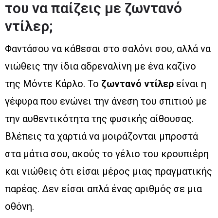
του να παίζεις με ζωντανό
ντίλερ;
Φαντάσου να κάθεσαι στο σαλόνι σου, αλλά να
νιώθεις την ίδια αδρεναλίνη με ένα καζίνο
της Μόντε Κάρλο. Το
ζωντανό ντίλερ
είναι η
γέφυρα που ενώνει την άνεση του σπιτιού με
την αυθεντικότητα της φυσικής αίθουσας.
Βλέπεις τα χαρτιά να μοιράζονται μπροστά
στα μάτια σου, ακούς το γέλιο του κρουπιέρη
και νιώθεις ότι είσαι μέρος μιας πραγματικής
παρέας. Δεν είσαι απλά ένας αριθμός σε μια
οθόνη.