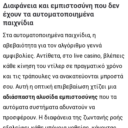
Διαφάνεια και εμπιστοσύνη που δεν
έχουν τα αυτοματοποιημένα
παιχνίδια
Στα αυτοματοποιημένα παιχνίδια, η
αβεβαιότητα για τον αλγόριθμο γεννά
αμφιβολίες. Αντίθετα, στο live casino, βλέπεις
κάθε κίνηση του ντίλερ σε πραγματικό χρόνο
και τις τράπουλες να ανακατεύονται μπροστά
σου. Αυτή η οπτική επιβεβαίωση χτίζει μια
αδιάσπαστη αλυσίδα εμπιστοσύνης
που τα
αυτόματα συστήματα αδυνατούν να
προσφέρουν. Η διαφάνεια της ζωντανής ροής
εξαλείφει κάθε υπόνοια νοθείας, κάνοντας