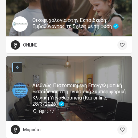
Οικοψυχολογία στην Εκπαίδευση:
Εμβαθύνοντας τη Σχέση με τη Φύση
ONLINE
Διεθνώς Πιστοποιημένη Επαγγελματική
Εκπαίδευση στη Γνωσιακή Συμπεριφορική
Κλινική Υπνοθεραπεία (Και online,
28/3/2026)
Ήβης 17
Μαρούσι