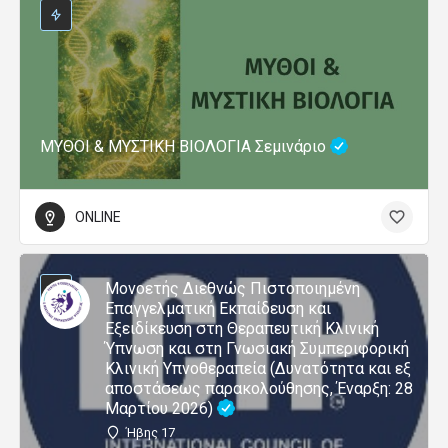
ΜΥΘΟΙ & ΜΥΣΤΙΚΗ ΒΙΟΛΟΓΙΑ Σεμινάριο
ONLINE
Μονοετής Διεθνώς Πιστοποιημένη
Επαγγελματική Εκπαίδευση και
Εξειδίκευση στη Θεραπευτική Κλινική
Ύπνωση και στη Γνωσιακή Συμπεριφορική
Κλινική Υπνοθεραπεία (Δυνατότητα και εξ
αποστάσεως παρακολούθησης, Έναρξη: 28
Μαρτίου 2026)
Ήβης 17