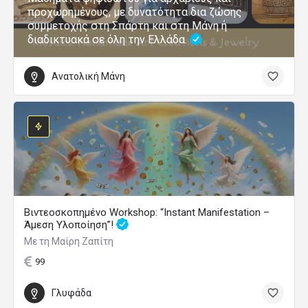
προχωρημένους, με δυνατότητα δια ζώσης
συμμετοχής στη Σπάρτη και στη Μάνη ή
διαδικτυακά σε όλη την Ελλάδα.
Ανατολική Μάνη
Βιντεοσκοπημένο Workshop: “Instant Manifestation –
Άμεση Υλοποίηση”!
Με τη Μαίρη Ζαπίτη
99
Γλυφάδα