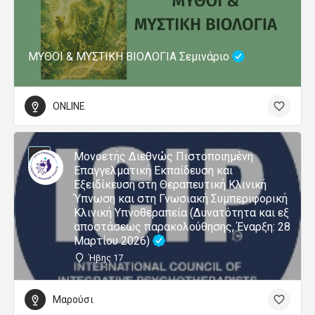
ΜΥΘΟΙ & ΜΥΣΤΙΚΗ ΒΙΟΛΟΓΙΑ Σεμινάριο
ONLINE
Μονοετής Διεθνώς Πιστοποιημένη
Επαγγελματική Εκπαίδευση και
Εξειδίκευση στη Θεραπευτική Κλινική
Ύπνωση και στη Γνωσιακή Συμπεριφορική
Κλινική Υπνοθεραπεία (Δυνατότητα και εξ
αποστάσεως παρακολούθησης, Έναρξη: 28
Μαρτίου 2026)
Ήβης 17
Μαρούσι