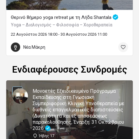
Θερινό 8ήμερο yoga retreat με τη Λήδα Shantala
Yoga – Διαλογισμός – Φιλοσοφία – Χοροθεραπεία
22 Αυγούστου 2026 18:00 - 30 Αυγούστου 2026 11:00
Νέα Μάκρη
Ενδιαφέρουσες Συνδρομές
Μονοετές Εξειδικευμένο Πρόγραμμα
Εκπαίδευσης στη Γνωσιακή
Συμπεριφορική Κλινική Υπνοθεραπεία με
διεθνείς επαγγελματικές διαπιστεύσεις
(Δυνατότητα και εξ αποστάσεως
παρακολούθησης, Έναρξη: 31 Οκτώβριου
2026
Ήβης 17