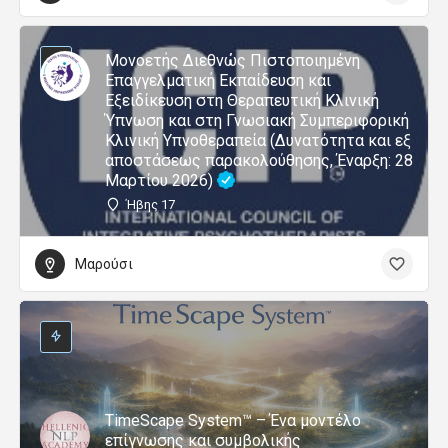
Μονοετής Διεθνώς Πιστοποιημένη
Επαγγελματική Εκπαίδευση και
Εξειδίκευση στη Θεραπευτική Κλινική
Ύπνωση και στη Γνωσιακή Συμπεριφορική
Κλινική Υπνοθεραπεία (Δυνατότητα και εξ
αποστάσεως παρακολούθησης, Έναρξη: 28
Μαρτίου 2026)
Ήβης 17
Μαρούσι
TimeScape System™ – Ένα μοντέλο
επίγνωσης και συμβολικής