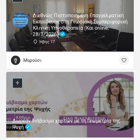
Διεθνώς Πιστοποιημένη Επαγγελματική
Εκπαίδευση στη Γνωσιακή Συμπεριφορική
Κλινική Υπνοθεραπεία (Και online,
28/3/2026)
Ήβης 17
Μαρούσι
Δωρεάν διάβασμα χαρτών με τη Γεωμετρία της
Ψυχή