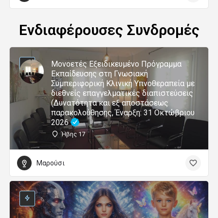
Ενδιαφέρουσες Συνδρομές
Μονοετές Εξειδικευμένο Πρόγραμμα
Εκπαίδευσης στη Γνωσιακή
Συμπεριφορική Κλινική Υπνοθεραπεία με
διεθνείς επαγγελματικές διαπιστεύσεις
(Δυνατότητα και εξ αποστάσεως
παρακολούθησης, Έναρξη: 31 Οκτώβριου
2026
Ήβης 17
Μαρούσι