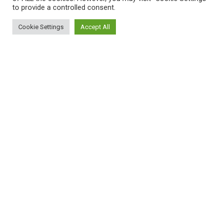
to provide a controlled consent.
Cookie Settings
Accept All
ΠΛΗΡΟΦΟΡΙΕΣ
Πώς λειτουργεί η Εναλλακτική Ατζέντα
Πώς μπορώ να εγγραφώ;
Πώς διαφέρουν οι καταχωρήσεις;
Πώς μπορώ να γραφτώ σε μια εκδήλωση;
ΚΑΤΑΧΩΡΗΣΕΙΣ