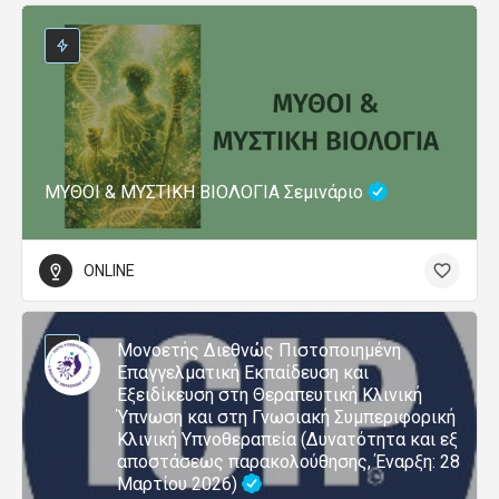
ΜΥΘΟΙ & ΜΥΣΤΙΚΗ ΒΙΟΛΟΓΙΑ Σεμινάριο
ONLINE
Μονοετής Διεθνώς Πιστοποιημένη
Επαγγελματική Εκπαίδευση και
Εξειδίκευση στη Θεραπευτική Κλινική
Ύπνωση και στη Γνωσιακή Συμπεριφορική
Κλινική Υπνοθεραπεία (Δυνατότητα και εξ
αποστάσεως παρακολούθησης, Έναρξη: 28
Μαρτίου 2026)