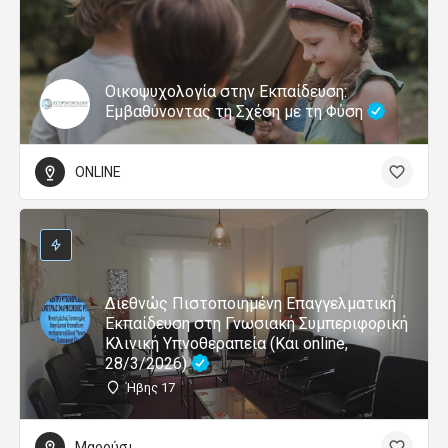
Οικοψυχολογία στην Εκπαίδευση:
Εμβαθύνοντας τη Σχέση με τη Φύση
ONLINE
Διεθνώς Πιστοποιημένη Επαγγελματική
Εκπαίδευση στη Γνωσιακή Συμπεριφορική
Κλινική Υπνοθεραπεία (Και online,
28/3/2026)
Ήβης 17
Μαρούσι