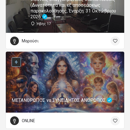
(Δυνατότητα και εξ αποστάσεως
παρακολούθησης, Έναρξη: 31 Οκτώβριου
2026
Ήβης 17
Μαρούσι
ΜΕΤΑΝΘΡΩΠΟΣ vs ΣΥΝΕΙΔΗΤΟΣ ΑΝΘΡΩΠΟΣ
ONLINE