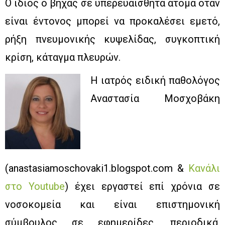
Ο ίδιος ο βήχας σε υπερευαίσθητα άτομα όταν
είναι έντονος μπορεί να προκαλέσει εμετό,
ρήξη πνευμονικής κυψελίδας, συγκοπτική
κρίση, κάταγμα πλευρών.
Η ιατρός ειδική παθολόγος
Αναστασία Μοσχοβάκη
(anastasiamoschovaki1.blogspot.com &
Κανάλι
στο Youtube
) έχει εργαστεί επί χρόνια σε
νοσοκομεία και είναι επιστημονική
σύμβουλος σε εφημερίδες, περιοδικά,