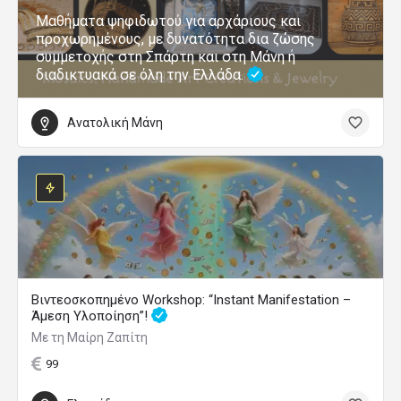
Μαθήματα ψηφιδωτού για αρχάριους και
προχωρημένους, με δυνατότητα δια ζώσης
συμμετοχής στη Σπάρτη και στη Μάνη ή
διαδικτυακά σε όλη την Ελλάδα.
Ανατολική Μάνη
Βιντεοσκοπημένο Workshop: “Instant Manifestation –
Άμεση Υλοποίηση”!
Με τη Μαίρη Ζαπίτη
99