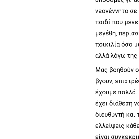
νεογέννητο σε 
παιδί που μένε
μεγέθη, περισσ
ποικιλία όσο μ
αλλά λόγω της 
Μας βοηθούν οι
βγουν, επιστρέ
έχουμε πολλά. 
έχει διάθεση ν
διευθυντή και 
ελλείψεις κάθε
είναι συγκεκρι