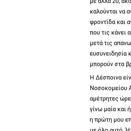
με άλλα 20, ακ
καλούνται να 
φροντίδα και 
που τις κάνει 
μετά τις απαν
ευσυνειδησία 
μπορούν στα βρ
Η Δέσποινα είν
Νοσοκομείου Αλ
αμέτρητες ώρες
γίνω μαία και 
η πρώτη μου επ
με όλο αυτό. Ή