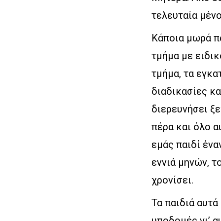
τελευταία μένο
Κάποια μωρά π
τμήμα με ειδι
τμήμα, τα εγκα
διαδικασίες κα
διερευνήσει ξε
πέρα και όλο α
εμάς παιδί ένα
εννιά μηνών, τ
χρονίσει.
Τα παιδιά αυτά
υποδομές γι’ α