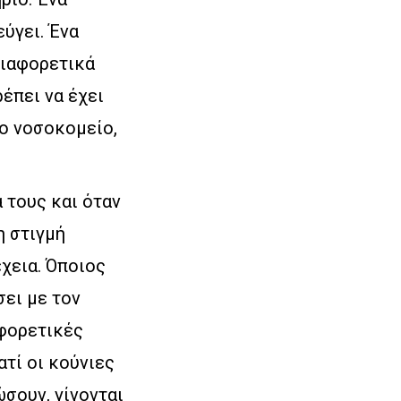
ύγει. Ένα
διαφορετικά
έπει να έχει
το νοσοκομείο,
 τους και όταν
η στιγμή
έχεια. Όποιος
σει με τον
αφορετικές
ατί οι κούνιες
ώσουν, γίνονται