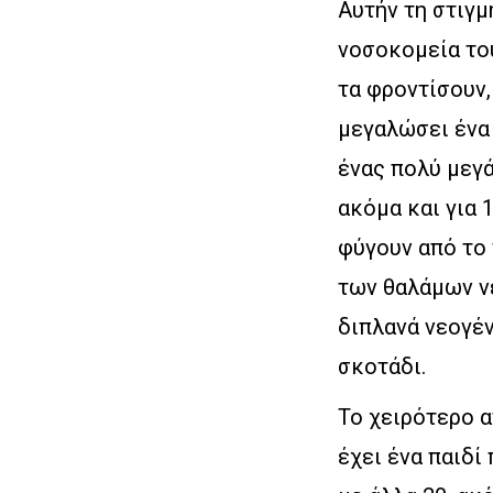
Αυτήν τη στιγμ
νοσοκομεία του
τα φροντίσουν,
μεγαλώσει ένα 
ένας πολύ μεγ
ακόμα και για 
φύγουν από το
των θαλάμων ν
διπλανά νεογέν
σκοτάδι.
Το χειρότερο α
έχει ένα παιδί 