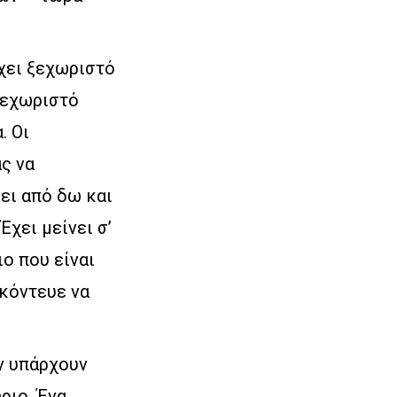
χει ξεχωριστό
ξεχωριστό
. Οι
ς να
νει από δω και
Έχει μείνει σ’
ο που είναι
 κόντευε να
ν υπάρχουν
ριο. Ένα