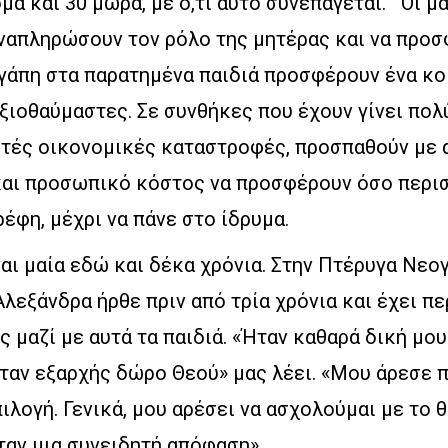
όμα και 30 μωρά, με ό,τι αυτό συνεπάγεται. Οι μ
αναπληρώσουν τον ρόλο της μητέρας και να προ
αγάπη στα παρατημένα παιδιά προσφέρουν ένα κο
αξιοθαύμαστες. Σε συνθήκες που έχουν γίνει πο
ωτές οικονομικές καταστροφές, προσπαθούν με 
και προσωπικό κόστος να προσφέρουν όσο περι
έφη, μέχρι να πάνε στο ίδρυμα.
αι μαία εδώ και δέκα χρόνια. Στην Πτέρυγα Νεο
εξάνδρα ήρθε πριν από τρία χρόνια και έχει πε
 μαζί με αυτά τα παιδιά. «Ήταν καθαρά δική μου
ήταν εξαρχής δώρο Θεού» μας λέει. «Μου άρεσε π
ιλογή. Γενικά, μου αρέσει να ασχολούμαι με το 
ταν μια συνειδητή απόφαση».