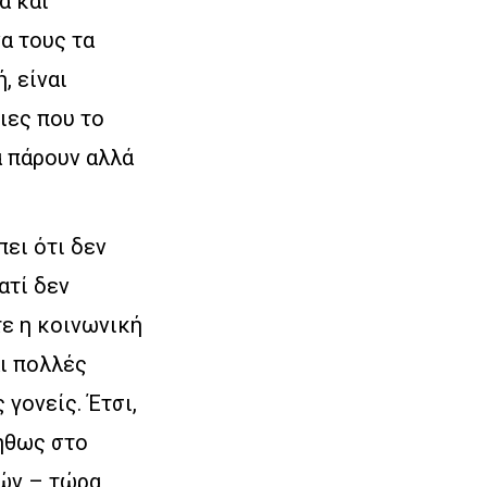
ά και
α τους τα
, είναι
ιες που το
α πάρουν αλλά
ει ότι δεν
ατί δεν
τε η κοινωνική
αι πολλές
γονείς. Έτσι,
ήθως στο
νών – τώρα