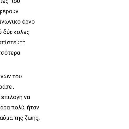
αίες που
σφέρουν
ινωνικό έργο
λύ δύσκολες
απίστευτη
σσότερα
γνών του
ράσει
 επιλογή να
άρα πολύ, ήταν
θαύμα της ζωής,