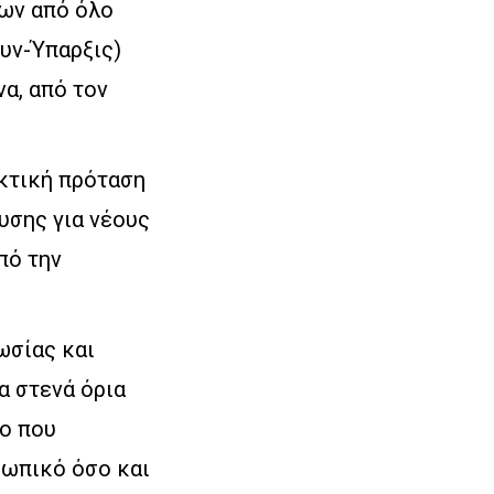
έων από όλο
Συν-Ύπαρξις)
α, από τον
κτική πρόταση
υσης για νέους
πό την
ωσίας και
α στενά όρια
ιο που
σωπικό όσο και