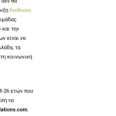
 δεν θα
ριξη
διεθνούς
 ομάδας
 και την
ν είναι να
λλάδα, τα
τη κοινωνική
18-26 ετών που
ίση να
lations.com.