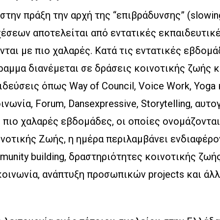
την πράξη την αρχή της “επιβράδυνσης” (slowin
χέσεων αποτελείται από εντατικές εκπαιδευτικ
ται με πιο χαλαρές. Κατά τις εντατικές εβδομά
ραμμα διανέμεται σε δράσεις κοινοτικής ζωής κ
δεύσεις όπως Way of Council, Voice Work, Yoga 
νωνία, Forum, Dansexpressive, Storytelling, αυτ
ς πιο χαλαρές εβδομάδες, οι οποίες ονομάζονται
νοτικής Ζωής, η ημέρα περιλαμβάνει ενδιαφέρον
munity building, δραστηριότητες κοινοτικής ζωή
κοινωνία, ανάπτυξη προσωπικών projects και άλλ