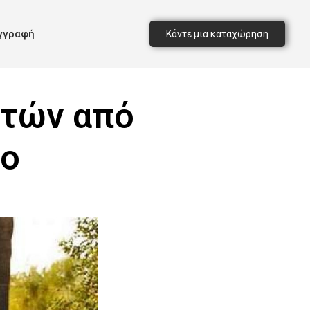
γγραφή
Κάντε μια καταχώρηση
ετών από
ίο