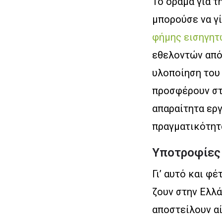
Το όραμα για τ
μπορούσε να γί
φήμης εισηγητ
εθελοντών από
υλοποίηση του 
προσφέρουν στο
απαραίτητα ερ
πραγματικότητα
Υποτροφίες 
Γι’ αυτό και φ
ζουν στην Ελλά
αποστείλουν α