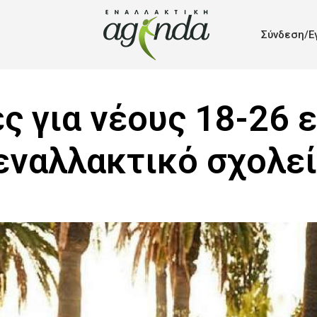
Σύνδεση/Ε
ς για νέους 18-26 
εναλλακτικό σχολε