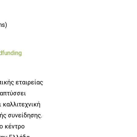
ns)
funding
ικής εταιρείας
ναπτύσσει
 καλλιτεχνική
κής συνείδησης.
το κέντρο