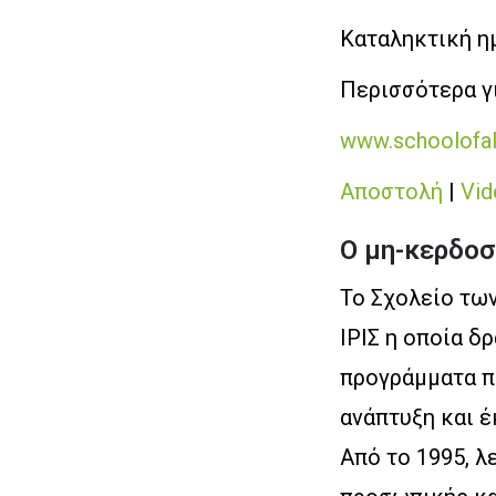
Καταληκτική η
Περισσότερα γι
www.schoolofal
Αποστολή
|
Vid
Ο μη-κερδοσ
Το Σχολείο τω
ΙΡΙΣ η οποία δ
προγράμματα π
ανάπτυξη και έ
Από το 1995, λ