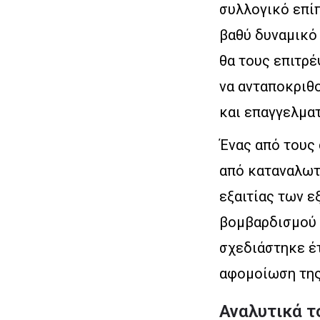
συλλογικό επίπ
βαθύ δυναμικό 
θα τους επιτρέ
να ανταποκριθ
και επαγγελματ
Ένας από τους
από καταναλωτι
εξαιτίας των 
βομβαρδισμού 
σχεδιάστηκε έτ
αφομοίωση της
Αναλυτικά 