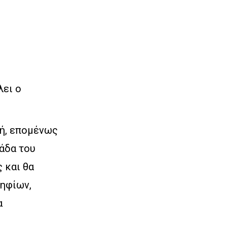
λει ο
κή, επομένως
μάδα του
 και θα
ηφίων,
α