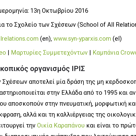
μερομηνία: 13η Οκτωβρίου 2016
α το Σχολείο των Σχέσεων (School of All Relatio
lrelations.com
(en),
www.syn-yparxis.com
(el)
eo
|
Μαρτυρίες Συμμετεχόντων
|
Καμπάνια Crowd
κοπικός οργανισμός ΙΡΙΣ
ν Σχέσεων αποτελεί μία δράση της μη κερδοσκοπ
ραστηριοποιείται στην Ελλάδα από το 1995 και α
ου αποσκοπούν στην πνευματική, μορφωτική και
κφραση, αλλά και τη καλλιέργειας της οικολογι
ειτουργεί την
Οικία Καραπάνου
και είναι το πρώ