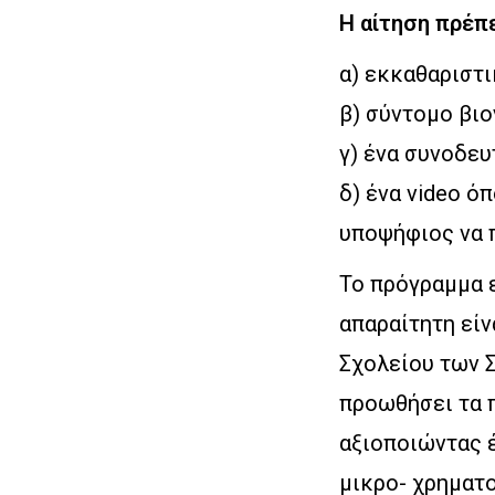
Η αίτηση πρέπε
α) εκκαθαριστι
β) σύντομο βι
γ) ένα συνοδευ
δ) ένα video ό
υποψήφιος να 
Το πρόγραμμα ε
απαραίτητη είν
Σχολείου των 
προωθήσει τα 
αξιοποιώντας 
μικρο- χρηματ