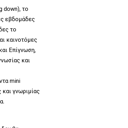
g down), το
ές εβδομάδες
δες το
αι καινοτόμες
και Επίγνωση,
ογνωσίας και
τα mini
ς και γνωριμίας
α.