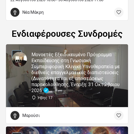
Νέα Μάκρη
Ενδιαφέρουσες Συνδρομές
Μονοετές Εξειδικευμένο Πρόγραμμα
Εκπαίδευσης στη Γνωσιακή
Συμπεριφορική Κλινική Υπνοθεραπεία με
διεθνείς επαγγελματικές διαπιστεύσεις
(Δυνατότητα και εξ αποστάσεως
παρακολούθησης, Έναρξη: 31 Οκτώβριου
2026
Ήβης 17
Μαρούσι