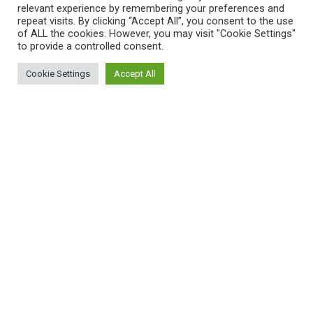
relevant experience by remembering your preferences and
repeat visits. By clicking “Accept All”, you consent to the use
of ALL the cookies. However, you may visit "Cookie Settings"
to provide a controlled consent.
Cookie Settings
Accept All
ΠΛΗΡΟΦΟΡΙΕΣ
Πώς λειτουργεί η Εναλλακτική Ατζέντα
Πώς μπορώ να εγγραφώ;
Πώς διαφέρουν οι καταχωρήσεις;
Πώς μπορώ να γραφτώ σε μια εκδήλωση;