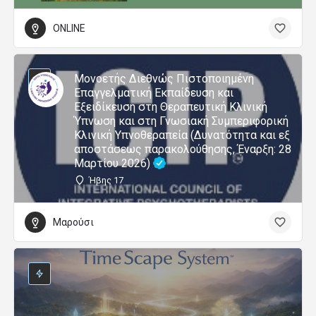
ONLINE
Μονοετής Διεθνώς Πιστοποιημένη
Επαγγελματική Εκπαίδευση και
Εξειδίκευση στη Θεραπευτική Κλινική
Ύπνωση και στη Γνωσιακή Συμπεριφορική
Κλινική Υπνοθεραπεία (Δυνατότητα και εξ
αποστάσεως παρακολούθησης, Έναρξη: 28
Μαρτίου 2026)
Ήβης 17
Μαρούσι