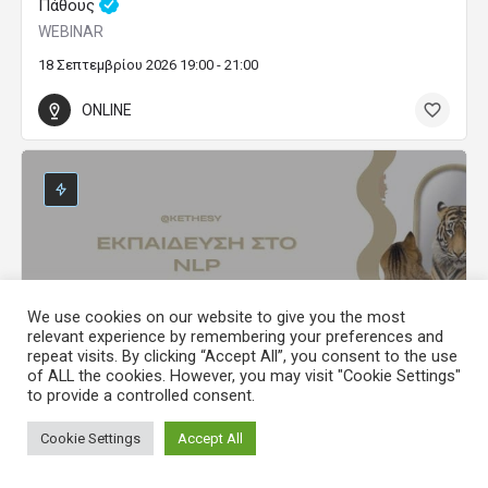
Πάθους
WEBINAR
18 Σεπτεμβρίου 2026 19:00 - 21:00
ONLINE
We use cookies on our website to give you the most
relevant experience by remembering your preferences and
Εκπαιδευτικό Πρόγραμμα «Nlp Practitioner»
repeat visits. By clicking “Accept All”, you consent to the use
Εξάμηνα Εκπαιδευτικά Προγράμματα
of ALL the cookies. However, you may visit "Cookie Settings"
to provide a controlled consent.
600
3 Φεβρουαρίου 2027 00:00 - 3 Ιουλίου 2027 00:00
Cookie Settings
Accept All
ONLINE