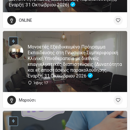
Έναρξη: 31 Οκτώβριου 2026)
ONLINE
Μονοετές Εξειδικευμένο Πρόγραμμα
Εκπαίδευσης στη Γνωσιακή Συμπεριφορική
Κλινική Υπνοθεραπεία με διεθνείς
επαγγελματικές διαπιστεύσεις (Δυνατότητα
και εξ αποστάσεως παρακολούθησης,
Έναρξη: 31 Οκτώβριου 2026
Ήβης 17
Μαρούσι