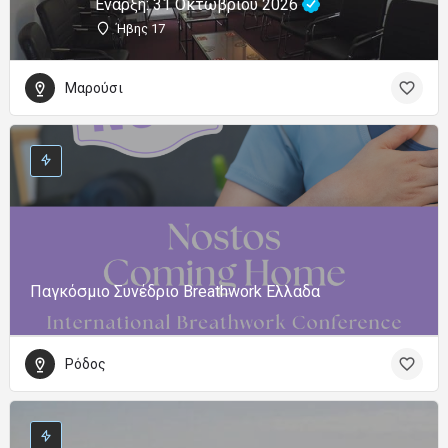
Έναρξη: 31 Οκτώβριου 2026
Ήβης 17
Μαρούσι
Παγκόσμιο Συνέδριο Breathwork Ελλαδα
Ρόδος