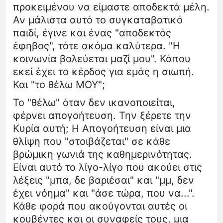
προκειμένου να είμαστε αποδεκτά μέλη.
Αν μάλιστα αυτό το συγκαταβατικό
παιδί, έγινε και ένας "αποδεκτός
έφηβος", τότε ακόμα καλύτερα. "Η
κοινωνία βολεύεται μαζί μου". Κάπου
εκεί έχει το κέρδος για εμάς η σιωπή.
Και "το θέλω ΜΟΥ";
Το "θέλω" όταν δεν ικανοποιείται,
φέρνει απογοήτευση. Την ξέρετε την
Κυρία αυτή; Η Απογοήτευση είναι μια
θλίψη που "στοιβάζεται" σε κάθε
βρώμικη γωνιά της καθημερινότητας.
Είναι αυτό το λίγο-λίγο που ακούει στις
λέξεις "μπα, δε βαριέσαι" και "μμ, δεν
έχει νόημα" και "άσε τώρα, που να...".
Κάθε φορά που ακούγονται αυτές οι
κουβέντες και οι συναφείς τους, μια