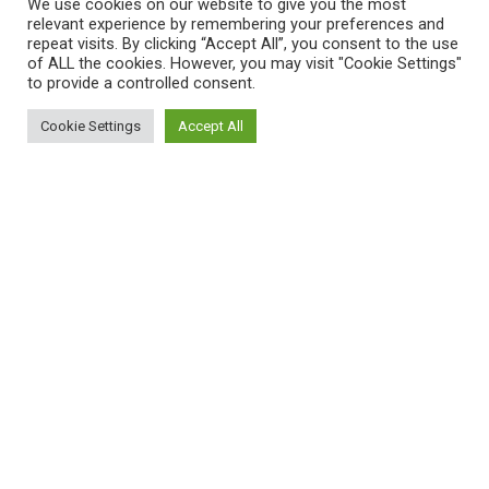
We use cookies on our website to give you the most
relevant experience by remembering your preferences and
repeat visits. By clicking “Accept All”, you consent to the use
of ALL the cookies. However, you may visit "Cookie Settings"
to provide a controlled consent.
Cookie Settings
Accept All
ΠΛΗΡΟΦΟΡΙΕΣ
Πώς λειτουργεί η Εναλλακτική Ατζέντα