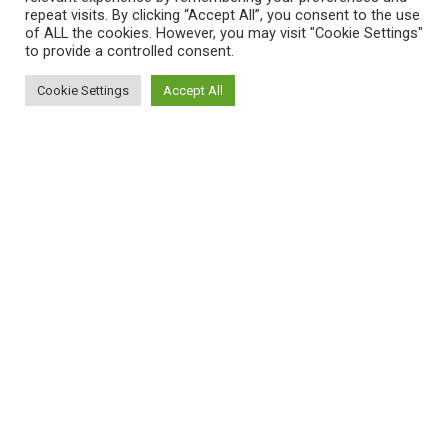
repeat visits. By clicking “Accept All”, you consent to the use
of ALL the cookies. However, you may visit "Cookie Settings"
to provide a controlled consent.
Cookie Settings
Accept All
ΠΛΗΡΟΦΟΡΙΕΣ
Πώς λειτουργεί η Εναλλακτική Ατζέντα
Πώς μπορώ να εγγραφώ;