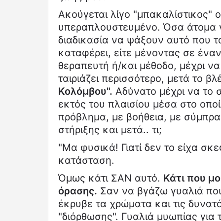
Ακούγεται λίγο "μπακαλίστικος" ο
υπεραπλουστευμένο. Όσα άτομα γ
διαδικασία να ψάξουν αυτό που τ
καταφέρει, είτε μένοντας σε ένα
θεραπευτή ή/και μέθοδο, μέχρι ν
ταιριάζει περισσότερο, μετά το β
Κολόμβου".
Αδύνατο μέχρι να το σ
εκτός του πλαισίου μέσα στο οπο
πρόβλημα, με βοήθεια, με σύμπρ
στήριξης και μετά.. τι;
"Μα φυσικά! Γιατί δεν το είχα σκε
κατάσταση.
Όμως κάτι ΣΑΝ αυτό.
Κάτι που μο
όρασης.
Σαν να βγάζω γυαλιά που
έκρυβε τα χρώματα και τις δυνατό
"διόρθωσης". Γυαλιά μυωπίας για