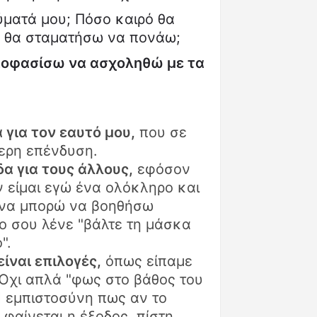
ύματά μου; Πόσο καιρό θα
ς θα σταματήσω να πονάω;
αποφασίσω να ασχοληθώ με τα
για τον εαυτό μου,
που σε
τερη επένδυση.
α για τους άλλους,
εφόσον
εν είμαι εγώ ένα ολόκληρο και
ω να μπορώ να βοηθήσω
ο σου λένε "βάλτε τη μάσκα
".
είναι επιλογές,
όπως είπαμε
. Όχι απλά "φως στο βάθος του
Η εμπιστοσύνη πως αν το
 φαίνεται η έξοδος, πίστη