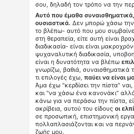
σου, δηλαδή τον τρόπο να την περ
Αυτό που έμαθα συναισθηματικά
ουσιαστικά.
Δεν μπορώ χάσω την 
το βλέπω- αυτό που μου συμβαίνε
στη θεραπεία, είτε αυτή είναι βρ
διαδικασία- είναι είναι μακροχρόν
ψυχαναλυτική διαδικασία, υποβο
είναι η δυνατότητα να βλέπω
επι
γνωρίζω, βαθιά, συναισθηματικά τ
τι επιλογές έχω,
παύει να είναι 
Άμα έχω "κερδίσει την πίστα" ναι
και "να χάσω ένα κανονάκι" αλλά
κάνω για να περάσω την πίστα, είν
ακρίβεια, αυτού του είδους
οι ελπ
σε προσωπική, επιστημονική εργα
πολλαπλασιάζονται και να περνάν
ζωής μου.