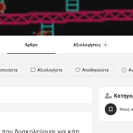
;
Άρθρο
Αξιολογήσεις
0
οποιήστε
Αξιολογήστε
Αποθηκεύστε
Α
Κατηγο
Νους 
υ που δυσκολεύομαι για κάτι.