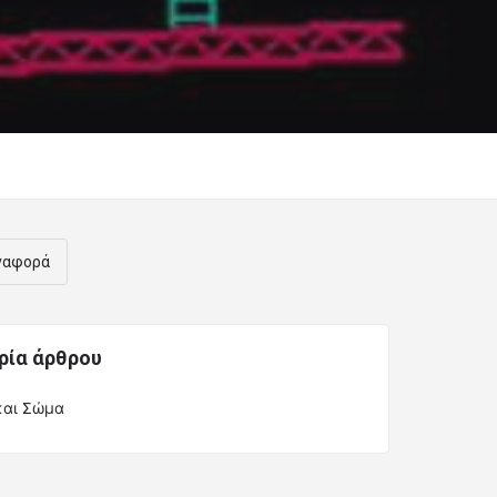
ναφορά
ρία άρθρου
και Σώμα