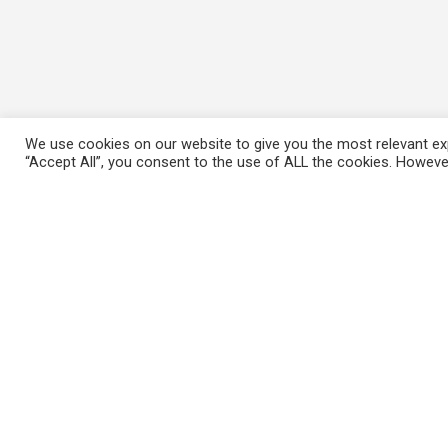
We use cookies on our website to give you the most relevant exp
“Accept All”, you consent to the use of ALL the cookies. However
ΠΛΗΡΟΦΟΡΙΕΣ
Πώς λειτουργεί η Εναλλακτική Ατζέντα
Πώς μπορώ να εγγραφώ;
Πώς διαφέρουν οι καταχωρήσεις;
Πώς μπορώ να γραφτώ σε μια εκδήλωση;