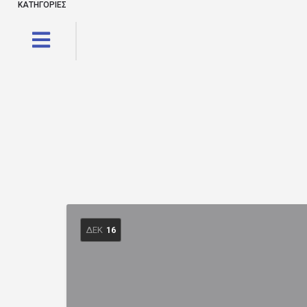
ΚΑΤΗΓΟΡΙΕΣ
ΔΕΚ
16