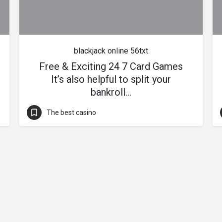
blackjack online 56txt
Free & Exciting 24 7 Card Games
It’s also helpful to split your
bankroll…
The best casino