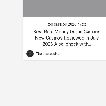
top casinos 2026 47txt
Best Real Money Online Casinos
New Casinos Reviewed in July
2026 Also, check with…
The best casino