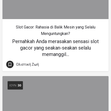
Slot Gacor: Rahasia di Balik Mesin yang Selalu
Menguntungkan?
Pernahkah Anda merasakan sensasi slot
gacor yang seakan‑seakan selalu
memanggil…
Ολιστική Ζωή
ΙΟΎΝ
30