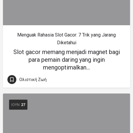
Menguak Rahasia Slot Gacor: 7 Trik yang Jarang
Diketahui
Slot gacor memang menjadi magnet bagi
para pemain daring yang ingin
mengoptimalkan…
Ολιστική Ζωή
ΙΟΎΝ
27