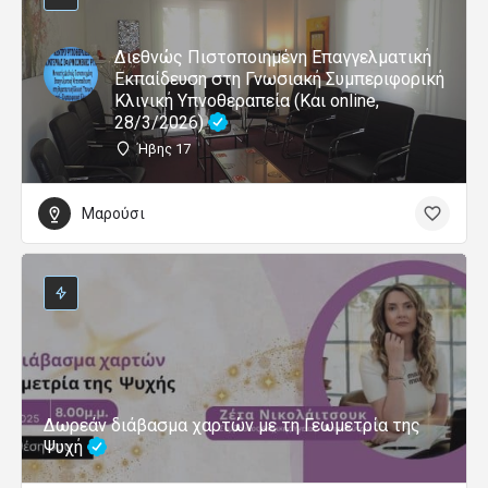
Διεθνώς Πιστοποιημένη Επαγγελματική
Εκπαίδευση στη Γνωσιακή Συμπεριφορική
Κλινική Υπνοθεραπεία (Και online,
28/3/2026)
Ήβης 17
Μαρούσι
Δωρεάν διάβασμα χαρτών με τη Γεωμετρία της
Ψυχή