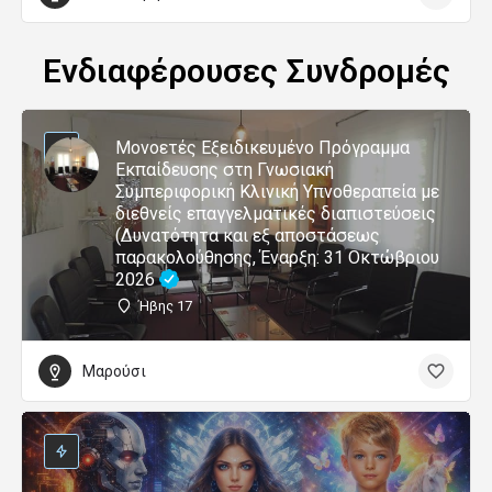
Ενδιαφέρουσες Συνδρομές
Μονοετές Εξειδικευμένο Πρόγραμμα
Εκπαίδευσης στη Γνωσιακή
Συμπεριφορική Κλινική Υπνοθεραπεία με
διεθνείς επαγγελματικές διαπιστεύσεις
(Δυνατότητα και εξ αποστάσεως
παρακολούθησης, Έναρξη: 31 Οκτώβριου
2026
Ήβης 17
Μαρούσι