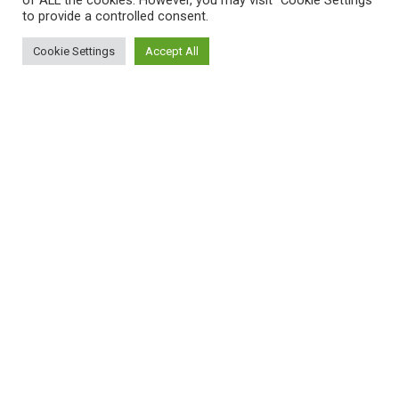
of ALL the cookies. However, you may visit "Cookie Settings"
to provide a controlled consent.
Cookie Settings
Accept All
ΠΛΗΡΟΦΟΡΙΕΣ
Πώς λειτουργεί η Εναλλακτική Ατζέντα
Πώς μπορώ να εγγραφώ;
Πώς διαφέρουν οι καταχωρήσεις;
Πώς μπορώ να γραφτώ σε μια εκδήλωση;
ΚΑΤΑΧΩΡΗΣΕΙΣ