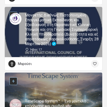
Μονοετής Διεθνώς Πιστοποιημένη
Επαγγελματική Εκπαίδευση και
Εξειδίκευση στη Θεραπευτική Κλινική
Ύπνωση και στη Γνωσιακή Συμπεριφορική
Κλινική Υπνοθεραπεία (Δυνατότητα και εξ
αποστάσεως παρακολούθησης, Έναρξη: 28
Μαρτίου 2026)
Ήβης 17
Μαρούσι
TimeScape System™ – Ένα μοντέλο
επίγνωσης και συμβολικής