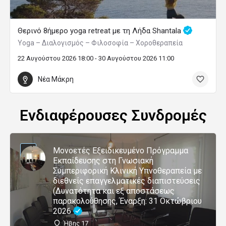
Θερινό 8ήμερο yoga retreat με τη Λήδα Shantala
Yoga – Διαλογισμός – Φιλοσοφία – Χοροθεραπεία
22 Αυγούστου 2026 18:00 - 30 Αυγούστου 2026 11:00
Νέα Μάκρη
Ενδιαφέρουσες Συνδρομές
Μονοετές Εξειδικευμένο Πρόγραμμα
Εκπαίδευσης στη Γνωσιακή
Συμπεριφορική Κλινική Υπνοθεραπεία με
διεθνείς επαγγελματικές διαπιστεύσεις
(Δυνατότητα και εξ αποστάσεως
παρακολούθησης, Έναρξη: 31 Οκτώβριου
2026
Ήβης 17