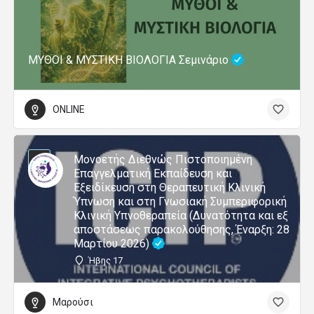
ΜΥΘΟΙ & ΜΥΣΤΙΚΗ ΒΙΟΛΟΓΙΑ Σεμινάριο
ONLINE
Μονοετής Διεθνώς Πιστοποιημένη
Επαγγελματική Εκπαίδευση και
Εξειδίκευση στη Θεραπευτική Κλινική
Ύπνωση και στη Γνωσιακή Συμπεριφορική
Κλινική Υπνοθεραπεία (Δυνατότητα και εξ
αποστάσεως παρακολούθησης, Έναρξη: 28
Μαρτίου 2026)
Ήβης 17
Μαρούσι