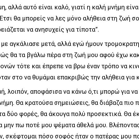
η, αλλά αυτό είναι καλό, γιατί η καλή μνήμη είν
Έτσι θα μπορείς να λες μόνο αλήθεια στη ζωή σο
ειάζεται να ανησυχείς για τίποτα”.
 με αγκάλιασε μετά, αλλά εγώ ήμουν τρομοκρατη
ώς θα τα βγάλω πέρα στη ζωή μου αφού έχω κακ
ονών τότε και έπρεπε να βρω έναν τρόπο να κιν
ταν στο να θυμάμαι επακριβώς την αλήθεια για κ
μή, λοιπόν, αποφάσισα να κάνω ό,τι μπορώ για ν
νήμη. Θα κρατούσα σημειώσεις, θα διάβαζα πιο π
τα δύο φορές, θα άκουγα πολύ προσεκτικά. Θα έκ
α μην πω ποτέ μου ψέματα άθελά μου. Βλέποντα
ν, σκέφτομαι πόσο σοφός ήταν ο πατέρας μου πο