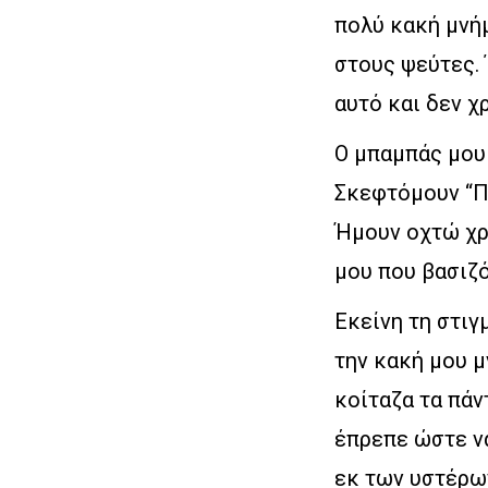
πολύ κακή μνήμ
στους ψεύτες. 
αυτό και δεν χρ
Ο μπαμπάς μου
Σκεφτόμουν “Π
Ήμουν οχτώ χρ
μου που βασιζό
Εκείνη τη στιγ
την κακή μου μ
κοίταζα τα πάν
έπρεπε ώστε ν
εκ των υστέρω