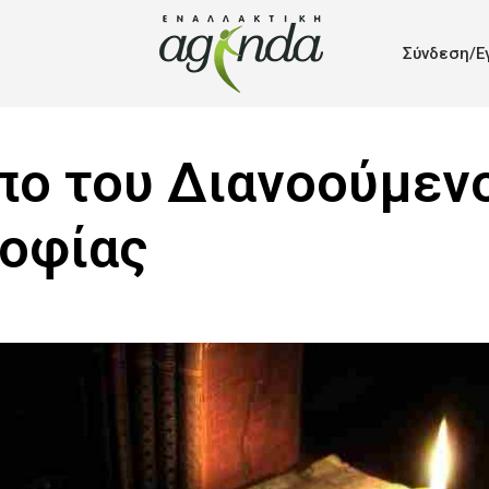
Σύνδεση/Ε
πο του Διανοούμενο
σοφίας