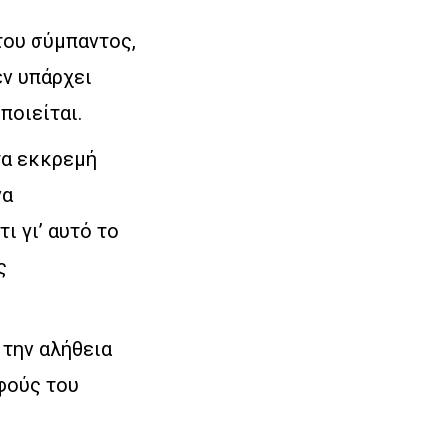
του σύμπαντος,
εν υπάρχει
ποιείται.
τα εκκρεμή
να
ι γι’ αυτό το
ς
 την αλήθεια
φούς του