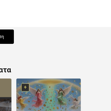
ση
ατα