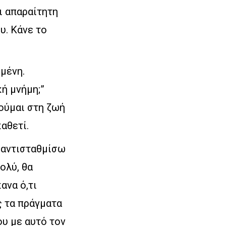
αι απαραίτητη
υ. Κάνε το
μένη.
ή μνήμη;”
ούμαι στη ζωή
αθετί.
α αντισταθμίσω
ολύ, θα
ανα ό,τι
ς τα πράγματα
υ με αυτό τον