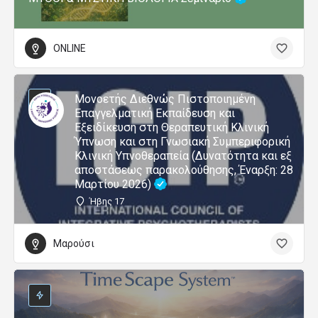
ONLINE
Μονοετής Διεθνώς Πιστοποιημένη
Επαγγελματική Εκπαίδευση και
Εξειδίκευση στη Θεραπευτική Κλινική
Ύπνωση και στη Γνωσιακή Συμπεριφορική
Κλινική Υπνοθεραπεία (Δυνατότητα και εξ
αποστάσεως παρακολούθησης, Έναρξη: 28
Μαρτίου 2026)
Ήβης 17
Μαρούσι