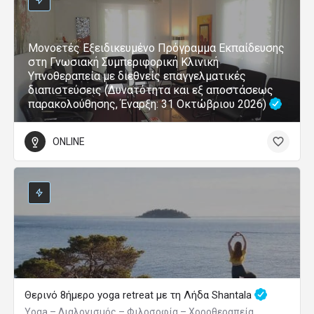
Μονοετές Εξειδικευμένο Πρόγραμμα Εκπαίδευσης
στη Γνωσιακή Συμπεριφορική Κλινική
Υπνοθεραπεία με διεθνείς επαγγελματικές
διαπιστεύσεις (Δυνατότητα και εξ αποστάσεως
παρακολούθησης, Έναρξη: 31 Οκτώβριου 2026)
ONLINE
Θερινό 8ήμερο yoga retreat με τη Λήδα Shantala
Yoga – Διαλογισμός – Φιλοσοφία – Χοροθεραπεία