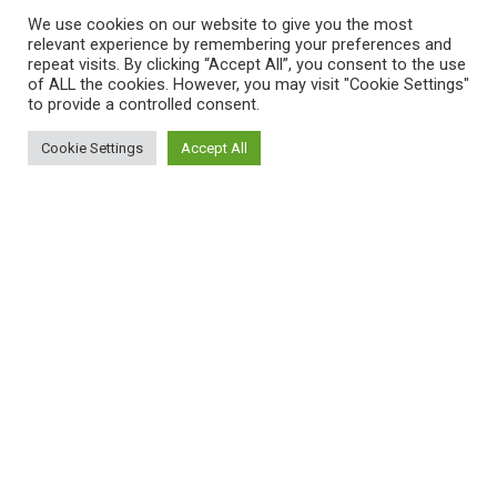
We use cookies on our website to give you the most
relevant experience by remembering your preferences and
repeat visits. By clicking “Accept All”, you consent to the use
of ALL the cookies. However, you may visit "Cookie Settings"
to provide a controlled consent.
Cookie Settings
Accept All
ΠΛΗΡΟΦΟΡΙΕΣ
Πώς λειτουργεί η Εναλλακτική Ατζέντα
Πώς μπορώ να εγγραφώ;
Πώς διαφέρουν οι καταχωρήσεις;
Πώς μπορώ να γραφτώ σε μια εκδήλωση;