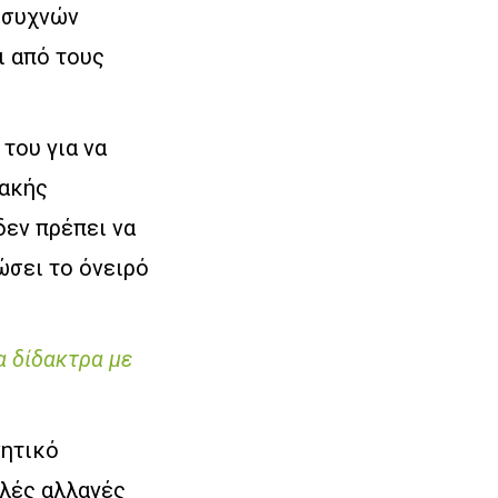
 συχνών
ι από τους
του για να
κακής
δεν πρέπει να
ώσει το όνειρό
α δίδακτρα με
νητικό
λλές αλλαγές