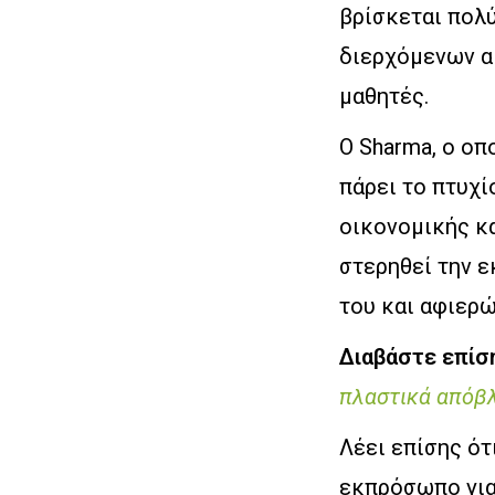
βρίσκεται πολ
διερχόμενων α
μαθητές.
Ο Sharma, ο οπ
πάρει το πτυχί
οικονομικής κα
στερηθεί την ε
του και αφιερώ
Διαβάστε επίσ
πλαστικά απόβλ
Λέει επίσης ότ
εκπρόσωπο για