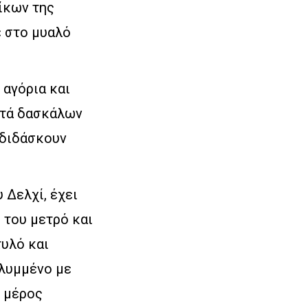
ίκων της
ε στο μυαλό
 αγόρια και
επτά δασκάλων
 διδάσκουν
 Δελχί, έχει
 του μετρό και
τυλό και
αλυμμένο με
ο μέρος