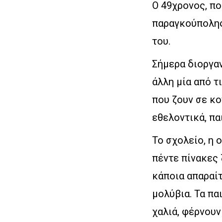
Ο 49χρονος, πο
παραγκούπολης,
του.
Σήμερα διοργαν
άλλη μία από τ
που ζουν σε κο
εθελοντικά, πα
Το σχολείο, η 
πέντε πίνακες
κάποια απαραίτ
μολύβια. Τα πα
χαλιά, φέρνουν