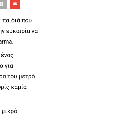
 παιδιά που
ν ευκαιρία να
arma.
 ένας
ο για
ρα του μετρό
ωρίς καμία
α μικρό