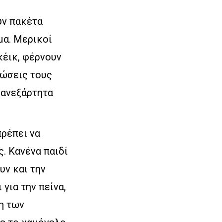
υν πακέτα
μα. Μερικοί
κέικ, φέρνουν
τώσεις τους
ς ανεξάρτητα
πρέπει να
. Κανένα παιδί
υν και την
για την πείνα,
η των