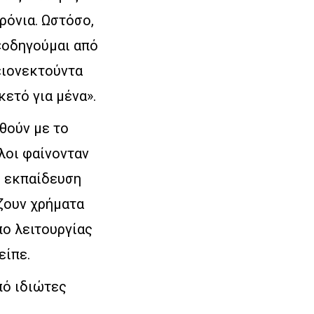
ρόνια. Ωστόσο,
 «οδηγούμαι από
ειονεκτούντα
ετό για μένα».
θούν με το
λοι φαίνονταν
ή εκπαίδευση
ίζουν χρήματα
πο λειτουργίας
είπε.
πό ιδιώτες