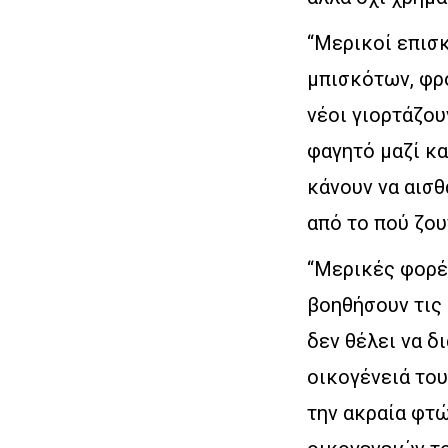
“Μερικοί επισ
μπισκότων, φρ
νέοι γιορτάζου
φαγητό μαζί κα
κάνουν να αισθ
από το πού ζου
“Μερικές φορές
βοηθήσουν τις 
δεν θέλει να δ
οικογένειά του
την ακραία φτώ