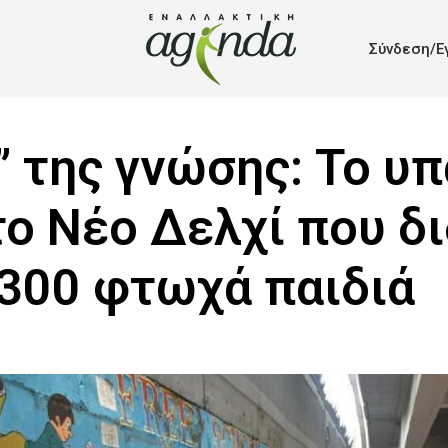
Σύνδεση/Ε
” της γνώσης: Το υπ
το Νέο Δελχί που δι
300 φτωχά παιδιά