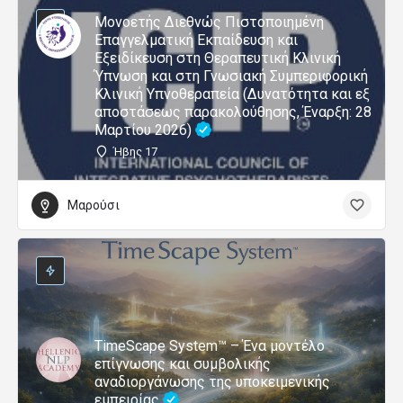
Μονοετής Διεθνώς Πιστοποιημένη
Επαγγελματική Εκπαίδευση και
Εξειδίκευση στη Θεραπευτική Κλινική
Ύπνωση και στη Γνωσιακή Συμπεριφορική
Κλινική Υπνοθεραπεία (Δυνατότητα και εξ
αποστάσεως παρακολούθησης, Έναρξη: 28
Μαρτίου 2026)
Ήβης 17
Μαρούσι
TimeScape System™ – Ένα μοντέλο
επίγνωσης και συμβολικής
αναδιοργάνωσης της υποκειμενικής
εμπειρίας