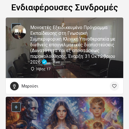
Ενδιαφέρουσες Συνδρομές
Μονοετές Εξειδικευμένο Πρόγραμμα
Εκπαίδευσης στη Γνωσιακή
Συμπεριφορική Κλινική Υπνοθεραπεία με
διεθνείς επαγγελματικές διαπιστεύσεις
(Δυνατότητα και εξ αποστάσεως
παρακολούθησης, Έναρξη: 31 Οκτώβριου
2026
Ήβης 17
Μαρούσι