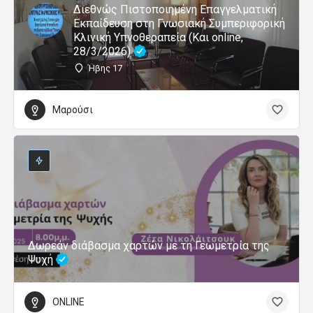
Διεθνώς Πιστοποιημένη Επαγγελματική
Εκπαίδευση στη Γνωσιακή Συμπεριφορική
Κλινική Υπνοθεραπεία (Και online,
28/3/2026)
Ήβης 17
Μαρούσι
Δωρεάν διάβασμα χαρτών με τη Γεωμετρία της
Ψυχή
ONLINE