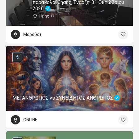
παρακολούθησης, Έναρξη: 31 Οκτώβριου
2026
Ήβης 17
Μαρούσι
ΜΕΤΑΝΘΡΩΠΟΣ vs ΣΥΝΕΙΔΗΤΟΣ ΑΝΘΡΩΠΟΣ
ONLINE