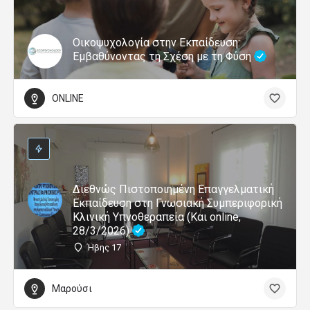
Οικοψυχολογία στην Εκπαίδευση:
Εμβαθύνοντας τη Σχέση με τη Φύση
ONLINE
Διεθνώς Πιστοποιημένη Επαγγελματική
Εκπαίδευση στη Γνωσιακή Συμπεριφορική
Κλινική Υπνοθεραπεία (Και online,
28/3/2026)
Ήβης 17
Μαρούσι