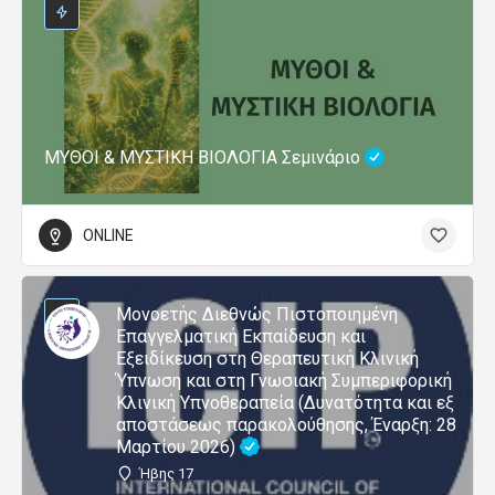
ΜΥΘΟΙ & ΜΥΣΤΙΚΗ ΒΙΟΛΟΓΙΑ Σεμινάριο
ONLINE
Μονοετής Διεθνώς Πιστοποιημένη
Επαγγελματική Εκπαίδευση και
Εξειδίκευση στη Θεραπευτική Κλινική
Ύπνωση και στη Γνωσιακή Συμπεριφορική
Κλινική Υπνοθεραπεία (Δυνατότητα και εξ
αποστάσεως παρακολούθησης, Έναρξη: 28
Μαρτίου 2026)
Ήβης 17