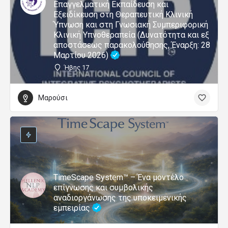
Επαγγελματική Εκπαίδευση και
Εξειδίκευση στη Θεραπευτική Κλινική
Ύπνωση και στη Γνωσιακή Συμπεριφορική
Κλινική Υπνοθεραπεία (Δυνατότητα και εξ
αποστάσεως παρακολούθησης, Έναρξη: 28
Μαρτίου 2026)
Ήβης 17
Μαρούσι
TimeScape System™ – Ένα μοντέλο
επίγνωσης και συμβολικής
αναδιοργάνωσης της υποκειμενικής
εμπειρίας