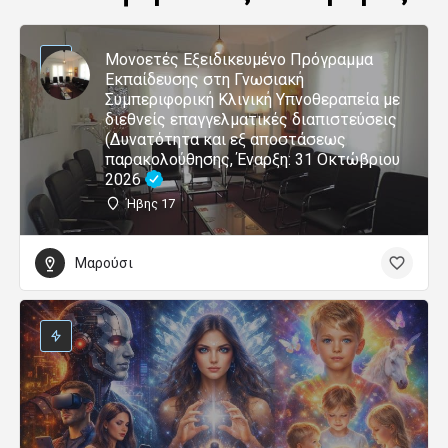
Μονοετές Εξειδικευμένο Πρόγραμμα
Εκπαίδευσης στη Γνωσιακή
Συμπεριφορική Κλινική Υπνοθεραπεία με
διεθνείς επαγγελματικές διαπιστεύσεις
(Δυνατότητα και εξ αποστάσεως
παρακολούθησης, Έναρξη: 31 Οκτώβριου
2026
Ήβης 17
Μαρούσι