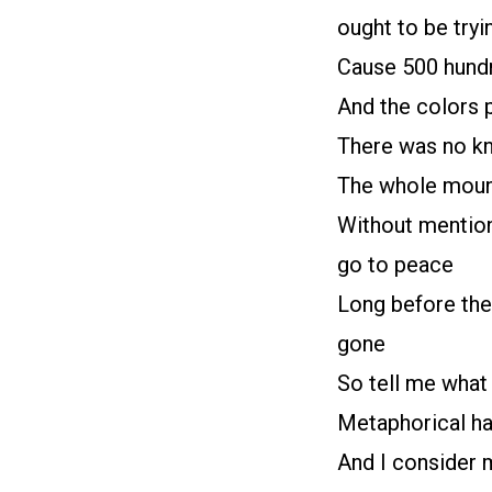
ought to be tryi
Cause 500 hund
And the colors 
There was no kn
The whole mounta
Without mention
go to peace
Long before the 
gone
So tell me what 
Metaphorical ha
And I consider m