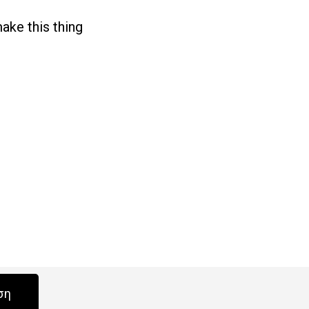
ake this thing
ση