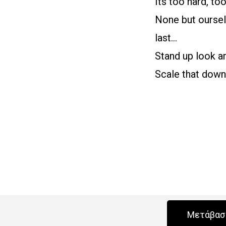
Its too hard, too
None but ourselv
last…
Stand up look a
Scale that down
Μετάβαση