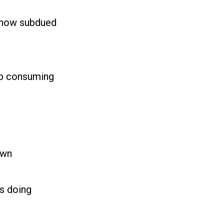
mehow subdued
top consuming
own
is doing