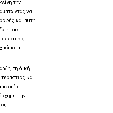
κείνη την
ταματώντας να
ροφής και αυτή
 ζωή του
ρισσότερο,
α χρώματα
αρξη, τη δική
 τεράστιος και
με απ’ τ’
άσχημη, την
σας.