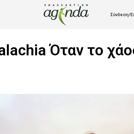
Σύνδεση/Ε
alachia Όταν το χάο