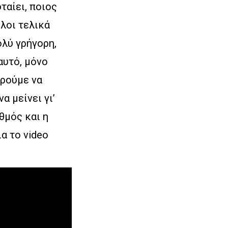
ταίει, ποιος
όλοι τελικά
ολύ γρήγορη,
αυτό, μόνο
ορούμε να
α μείνει γι’
θμός και η
α το video