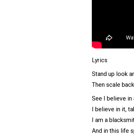
Lyrics
Stand up look a
Then scale bac
See I believe in a
I believe in it,
I am a blacksmi
And in this life 