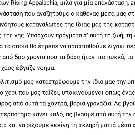
ων Rising Appalachia, μιλά για μία επανάσταση, ε
νάσταση που αναζητούμε ο καθένας μέσα μας σ
ανόητους καταναλωτές της ίδιας μας της καταστ
ς της γης. Υπάρχουν πράγματα σ’ αυτή τη ζωή, τη
α τα οποία θα έπρεπε να προσπαθούμε λιγάκι πε
 από 5οο χρόνια που τα δάση ήταν πιο πυκνά, τ
 χάος έβγαζε νόημα.
λιτισμό μας καταστρέφουμε την ίδια μας την ύπ
το χέρι που μας ταΐζει, υποκινούμενοι όπως ένας
ρος από αυτά τα χοντρά, βαριά γρανάζια. Ας βγού
 περπάτημα κάνει καλό, ας βγούμε από αυτή την 
α και να ρίξουμε εκείνη τη σκληρή ματιά μέσα 