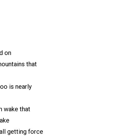
nd on
ountains that
oo is nearly
wn wake that
cake
all getting force