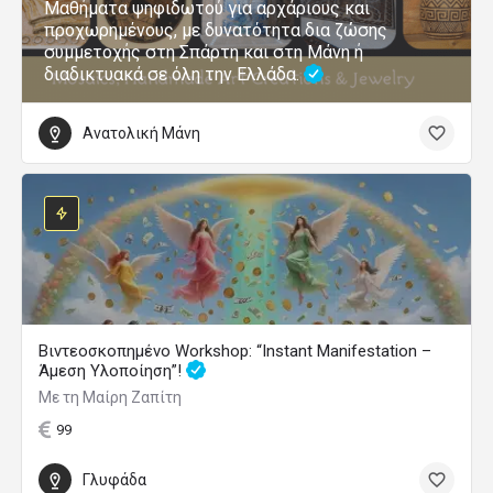
Μαθήματα ψηφιδωτού για αρχάριους και
προχωρημένους, με δυνατότητα δια ζώσης
συμμετοχής στη Σπάρτη και στη Μάνη ή
διαδικτυακά σε όλη την Ελλάδα.
Ανατολική Μάνη
Βιντεοσκοπημένο Workshop: “Instant Manifestation –
Άμεση Υλοποίηση”!
Με τη Μαίρη Ζαπίτη
99
Γλυφάδα