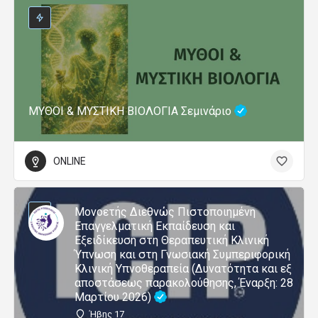
ΜΥΘΟΙ & ΜΥΣΤΙΚΗ ΒΙΟΛΟΓΙΑ Σεμινάριο
ONLINE
Μονοετής Διεθνώς Πιστοποιημένη
Επαγγελματική Εκπαίδευση και
Εξειδίκευση στη Θεραπευτική Κλινική
Ύπνωση και στη Γνωσιακή Συμπεριφορική
Κλινική Υπνοθεραπεία (Δυνατότητα και εξ
αποστάσεως παρακολούθησης, Έναρξη: 28
Μαρτίου 2026)
Ήβης 17