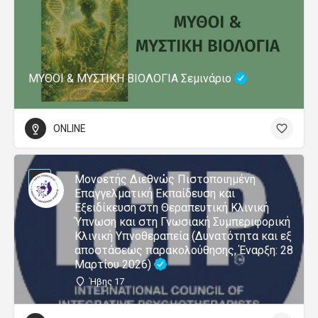
ΜΥΘΟΙ & ΜΥΣΤΙΚΗ ΒΙΟΛΟΓΙΑ Σεμινάριο
ONLINE
Μονοετής Διεθνώς Πιστοποιημένη
Επαγγελματική Εκπαίδευση και
Εξειδίκευση στη Θεραπευτική Κλινική
Ύπνωση και στη Γνωσιακή Συμπεριφορική
Κλινική Υπνοθεραπεία (Δυνατότητα και εξ
αποστάσεως παρακολούθησης, Έναρξη: 28
Μαρτίου 2026)
Ήβης 17