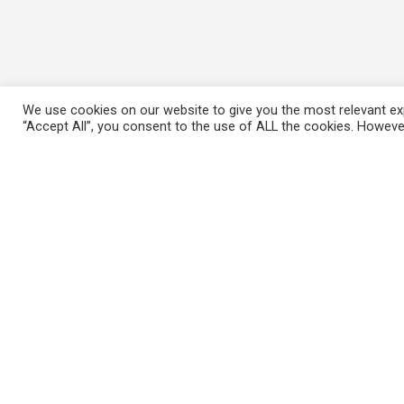
We use cookies on our website to give you the most relevant exp
“Accept All”, you consent to the use of ALL the cookies. However
ΠΛΗΡΟΦΟΡΙΕΣ
Πώς λειτουργεί η Εναλλακτική Ατζέντα
Πώς μπορώ να εγγραφώ;
Πώς διαφέρουν οι καταχωρήσεις;
Πώς μπορώ να γραφτώ σε μια εκδήλωση;