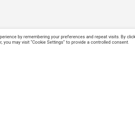
erience by remembering your preferences and repeat visits. By clic
, you may visit "Cookie Settings" to provide a controlled consent.
ΚΑΤΑΧΩΡΗΣΕΙΣ
ΧΡΗΣΙΜΟΙ ΣΥΝΔΕΣΜ
Εκδηλώσεις
Blog
Εμπειρίες
HeartMath
e-courses
Search Inside Yourself
Άρθρα
Εναλλακτική Δράση
Επαγγελματικά προφίλ